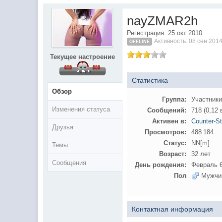
@
IceMan
:
верните тему In$ide xD
nayZMAR2h
С новым 2025 годом
@
paranoid
:
Регистрация: 25 окт 2010
Активность: 08 сен 2014
@
Baron
:
блин, совсем забыл )))) второй в 2
OFFLINE
Текущее настроение
@
Erlan
:
первый в 2024
@
Салоник
:
Всем салам алейкум!!! Ну здравс
Статистика
@
CDR
:
Что за перекличка тут у вас?
Обзор
Группа:
Участник
@
demiurg
:
Третий в 2023
Изменения статуса
Сообщений:
718 (0,12 
второй в 2023
@
bodr
:
Активен в:
Counter-St
Друзья
@
Baron
:
первый в 2023 )
Просмотров:
488 184
@F@NTOM
@
CDR
:
Статус:
NN[m]
Темы
Возраст:
32 лет
@Baron Воистину!
@
CDR
:
Сообщения
День рождения:
Февраль 6
@
Gerion
:
Пол
Мужчи
Ы!! Многоуважаемые Чатлане! мог
@
Chikitos
:
чрез мобилное приложение Halyk
@
Baron
:
пару раз в год надо оставлять хо
Контактная информация