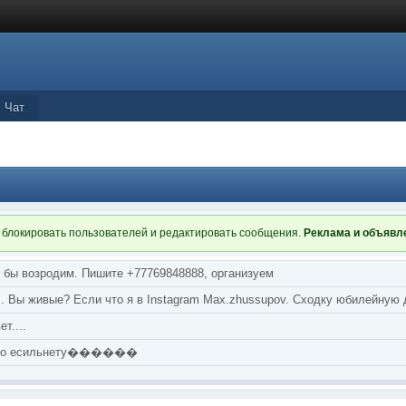
Чат
 блокировать пользователей и редактировать сообщения.
Реклама и объяв
я бы возродим. Пишите +77769848888, организуем
т... Вы живые? Если что я в Instagram Max.zhussupov. Сходку юбилейную
т....
аю по есильнету������