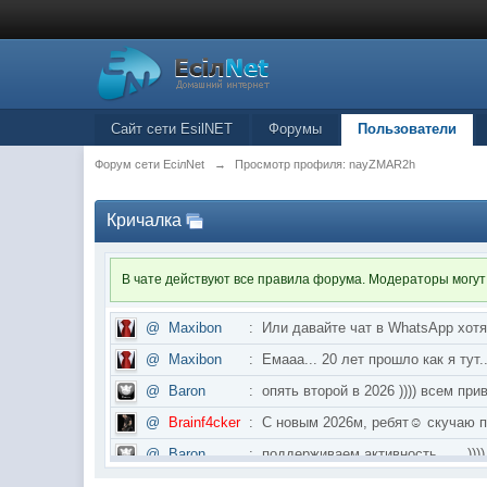
Сайт сети EsilNET
Форумы
Пользователи
Форум сети EciлNet
→
Просмотр профиля: nayZMAR2h
Кричалка
В чате действуют все правила форума. Модераторы могут
@
Maxibon
:
Или давайте чат в WhatsApp хот
@
Maxibon
:
Емааа... 20 лет прошло как я ту
@
Baron
:
опять второй в 2026 )))) всем приве
@
Brainf4cker
:
С новым 2026м, ребят☺️ скуч
@
Baron
:
поддерживаем активность ..... ))))
@
IceMan
:
в разделе Counter Strike 1.6