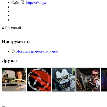
Сайт
http://o9eby.com
@
demiurg
:
(27 марта 2023 - 15:33 )
4
Обычный
Инструменты
@
bodr
:
(22 марта 2023 - 16:38 )
История изменения имен
Друзья
@
Baron
:
(01 марта 2023 - 14:53 )
@
CDR
:
(28 декабря 2022 - 16:28