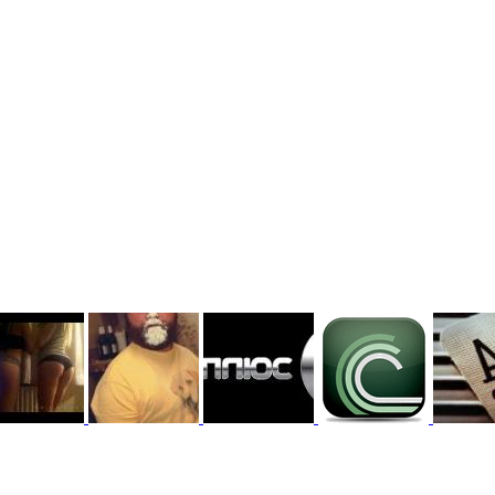
Третий в 2023
второй в 2023
первый в 2023 )
 )
@F@NTOM