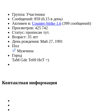
Группа:
Участники
@
paranoid
:
(29 марта 2025 - 23:18 )
Сообщений:
859 (0,15 в день)
Активен в:
Counter-Strike 1.6
(399 сообщений)
Просмотров:
425 742
Статус:
прописан тут.
Возраст:
35 лет
@
Baron
:
(08 февраля 2024 - 18:52
День рождения:
Май 27, 1991
Пол
Мужчина
Город
TaM Gde Te69 HeT =)
@
Erlan
:
(26 января 2024 - 09:54 )
Контактная информация
@
Салоник
:
(26 августа 2023 - 03:36 
@
CDR
:
(02 мая 2023 - 15:11 )
Что