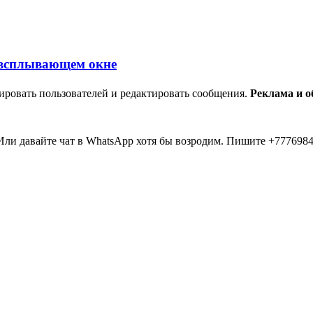
ировать пользователей и редактировать сообщения.
Реклама и 
ли давайте чат в WhatsApp хотя бы возродим. Пишите +7776984
мааа... 20 лет прошло как я тут... Вы живые? Если что я в Inst
пять второй в 2026 )))) всем привет....