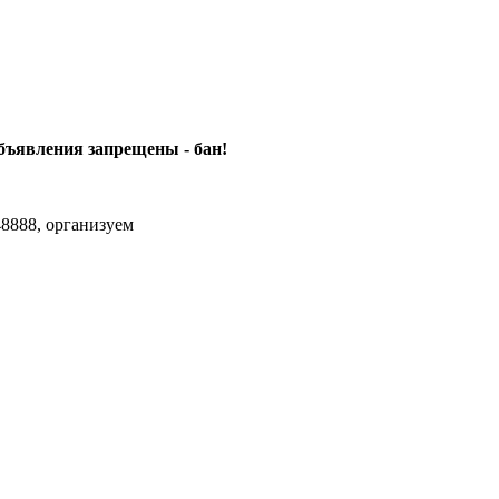
объявления
запрещены - бан!
8888, организуем
agram Max.zhussupov. Сходку юбилейную давайте организуем.