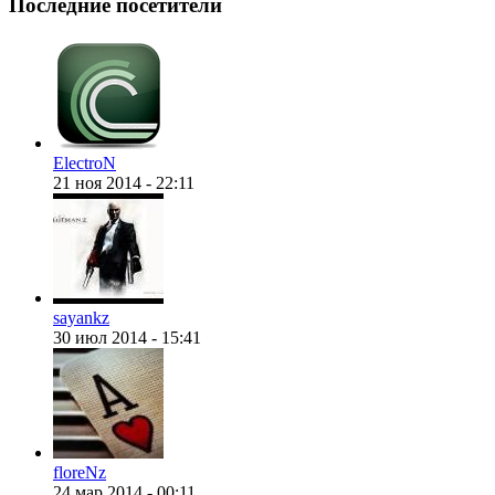
Последние посетители
@
CDR
:
(28 декабря 2022 - 16:27
ElectroN
21 ноя 2014 - 22:11
@
Gerion
:
(27 декабря 2022 - 02:34
(30 октября 2022 - 14:31
@
Chikitos
:
услуги тырнета чрез м
sayankz
30 июл 2014 - 15:41
@
Baron
:
(17 октября 2022 - 11:06 
floreNz
24 мар 2014 - 00:11