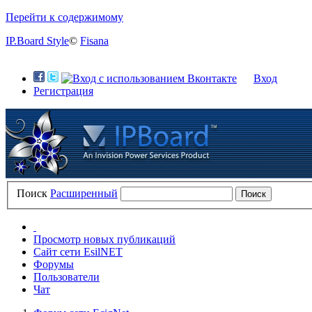
Перейти к содержимому
IP.Board Style
©
Fisana
Вход
Регистрация
Поиск
Расширенный
Просмотр новых публикаций
Сайт сети EsilNET
Форумы
Пользователи
Чат