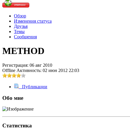
Обзор
Изменения статуса
@
Brainf4cker
:
(27 января 2026 - 01:39 )
Друзья
Темы
Сообщения
METHOD
@
Baron
:
(20 мая 2025 - 11:51 )
под
Регистрация: 06 авг 2010
Offline
Активность: 02 июн 2012 22:03
@
IceMan
:
(02 мая 2025 - 16:14 )
в р
Публикации
Обо мне
@
IceMan
:
(02 мая 2025 - 16:14 )
ве
Статистика