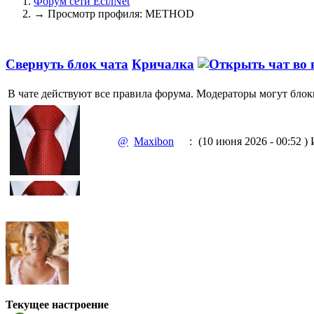
Форум сети EciлNet
→
Просмотр профиля: METHOD
Свернуть блок чата
Кричалка
В чате действуют все правила форума. Модераторы могут блок
@
Maxibon
:
(10 июня 2026 - 00:52 )
И
@
Maxibon
:
(10 июня 2026 - 00:51 )
Е
@
Baron
:
(02 марта 2026 - 00:03 )
о
Текущее настроение