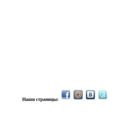
 )
Всем ку. Мобилизованные в Петропавловск есть?) желательно
hUYAX Макс)))) ты ж в группе по кс) пиши туда гоу играть) я в 
F@NTOM чё в кс больше не зовёшь
Наши страницы:
е-хе