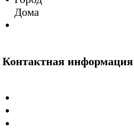
Дома
@
CDR
:
(28 декабря 2022 - 16:28 
@
CDR
:
(28 декабря 2022 - 16:27 
Контактная информация
@
Gerion
:
(27 декабря 2022 - 02:34 
(30 октября 2022 - 14:31 
@
Chikitos
:
нигде могу ли (и каким