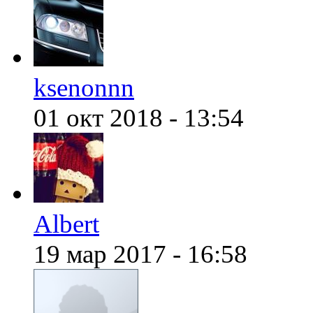
@
demiurg
:
(28 января 2022 - 00:24 )
ksenonnn
01 окт 2018 - 13:54
@
Baron
:
(18 января 2022 - 21:43 )
@
Mantred
:
(07 января 2022 - 20:30 )
Albert
19 мар 2017 - 16:58
@
Mantred
:
(07 января 2022 - 20:28 )