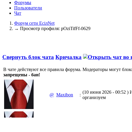
Форумы
Пользователи
Чат
Форум сети EciлNet
→
Просмотр профиля: pOziTifFf-0629
Свернуть блок чата
Кричалка
В чате действуют все правила форума. Модераторы могут блок
запрещены - бан!
(10 июня 2026 - 00:52 )
И
@
Maxibon
:
организуем
(10 июня 2026 - 00:51 )
Е
@
Maxibon
:
Max.zhussupov. Сходку 