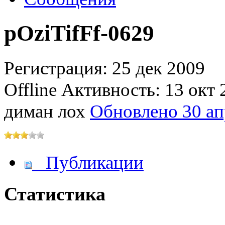
pOziTifFf-0629
@
IceMan
:
(02 мая 2025 - 16:14 )
вер
Регистрация: 25 дек 2009
Offline
Активность: 13 окт 
@
paranoid
:
(29 марта 2025 - 23:18 )
С
диман лох
Обновлено 30 ап
@
Baron
:
(08 февраля 2024 - 18:52 
Публикации
Статистика
@
Erlan
:
(26 января 2024 - 09:54 )