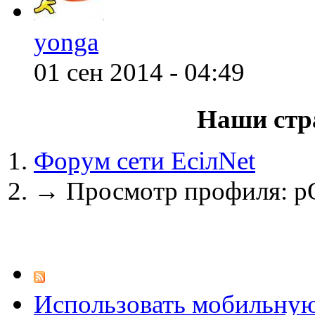
yonga
@
zest
:
(31 декабря 2021 - 19:42 
01 сен 2014 - 04:49
Наши стр
@
Melwood
:
(24 декабря 2021 - 10:53 
Форум сети EciлNet
→
Просмотр профиля: pO
@
F@NTOM
:
(18 декабря 2021 - 23:28 
@
F@NTOM
:
(18 декабря 2021 - 23:28 
Использовать мобильну