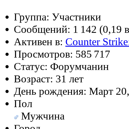
(26 августа 2023 - 03:36 
@
Салоник
:
Давненько не виделись)
Группа:
Участники
@
CDR
:
(02 мая 2023 - 15:11 )
Что
Сообщений:
1 142 (0,19 
Активен в:
Counter Strike
Просмотров:
585 717
@
demiurg
:
(27 марта 2023 - 15:33 )
Т
Статус:
Форумчанин
Возраст:
31 лет
@
bodr
:
День рождения:
Март 20,
(22 марта 2023 - 16:38 )
в
Пол
Мужчина
@
Baron
:
(01 марта 2023 - 14:53 )
п
Город