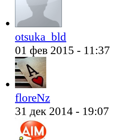
@
ORT
:
(07 января 2022 - 01:32 )
otsuka_bld
01 фев 2015 - 11:37
@
Mantred
:
(06 января 2022 - 23:00 )
floreNz
@
king
:
(06 января 2022 - 22:53 )
31 дек 2014 - 19:07
@
Mantred
:
(06 января 2022 - 20:34 )