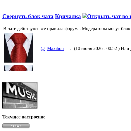
Свернуть блок чата
Кричалка
В чате действуют все правила форума. Модераторы могут блок
@
Maxibon
:
(10 июня 2026 - 00:52 )
Или д
@
Maxibon
:
(10 июня 2026 - 00:51 )
Емааа
@
Baron
:
(02 марта 2026 - 00:03 )
опять
Текущее настроение