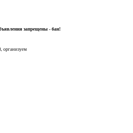
объявления
запрещены - бан!
, организуем
m Max.zhussupov. Сходку юбилейную давайте организуем.