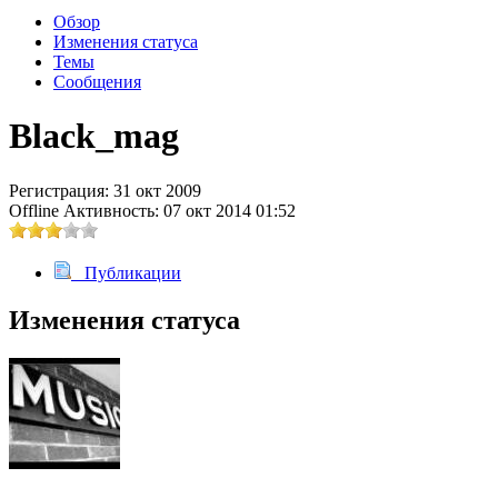
Обзор
Изменения статуса
@
Brainf4cker
:
(27 января 2026 - 01:39 )
С н
Темы
Сообщения
Black_mag
@
Baron
:
(20 мая 2025 - 11:51 )
поддерж
Регистрация: 31 окт 2009
Offline
Активность: 07 окт 2014 01:52
Публикации
@
IceMan
:
(02 мая 2025 - 16:14 )
в разде
Изменения статуса
@
IceMan
:
(02 мая 2025 - 16:14 )
верните