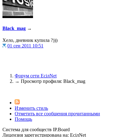
@
F@NTOM
:
(02 апреля 2022 - 23:33 )
Сал
Black_mag
→
@
De@g
:
(15 марта 2022 - 11:35 )
Всем
Хело, дневник купила ?)))
01 сен 2011 10:51
@
KOTNOR
:
(29 января 2022 - 22:27 )
Spid
Форум сети EciлNet
→
Просмотр профиля: Black_mag
@
demiurg
:
(28 января 2022 - 00:24 )
Все 
Изменить стиль
Отметить все сообщения прочитанными
Помощь
Система для сообществ IP.Board
Лицензия зарегистрирована на: EciлNet