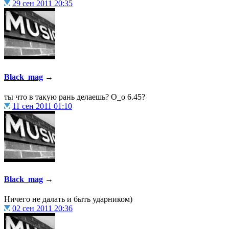
29 сен 2011 20:35
@
CDR
:
(28 декабря 2022 - 16:27 )
@B
@
Gerion
:
(27 декабря 2022 - 02:34 )
Black_mag
→
ты что в такую рань делаешь? О_о 6.45?
11 сен 2011 01:10
(30 октября 2022 - 14:31 )
Ы!!
@
Chikitos
:
тырнета чрез мобилное при
@
Baron
:
(17 октября 2022 - 11:06 )
пар
Black_mag
→
Ничего не далать и быть ударником)
02 сен 2011 20:36