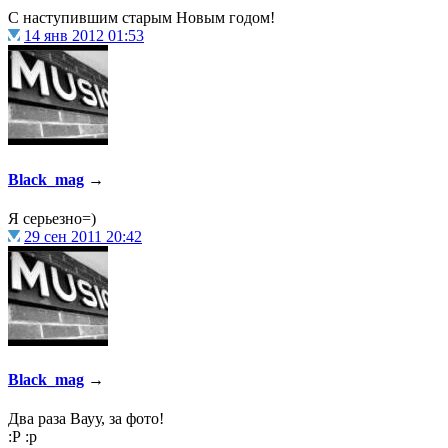
С наступившим старым Новым годом!
14 янв 2012 01:53
@
demiurg
:
(27 марта 2023 - 15:33 )
Трет
@
bodr
:
(22 марта 2023 - 16:38 )
втор
Black_mag
→
Я серьезно=)
29 сен 2011 20:42
@
Baron
:
(01 марта 2023 - 14:53 )
перв
@
CDR
:
(28 декабря 2022 - 16:28 )
@
Black_mag
→
Два раза Вауу, за фото!
:Р :р