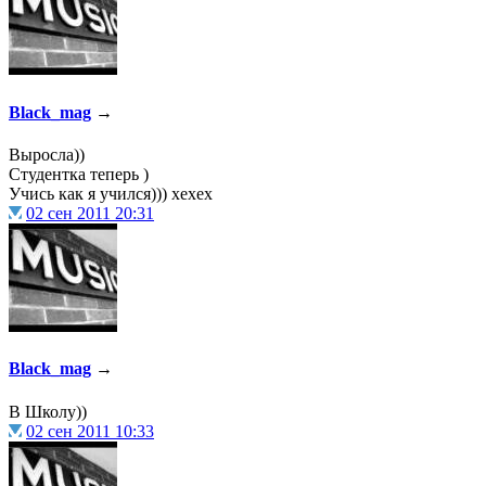
@
Silver
:
(04 октября 2022 - 15:30 )
Вс
Black_mag
→
@
F@NTOM
:
(16 июля 2022 - 22:27 )
@hUYA
Выросла))
Студентка теперь )
Учись как я учился))) хехех
02 сен 2011 20:31
@
hUYAX
:
(05 июня 2022 - 23:24 )
@F@N
Black_mag
→
@
hUYAX
:
(05 июня 2022 - 23:24 )
хе-хе
В Школу))
02 сен 2011 10:33