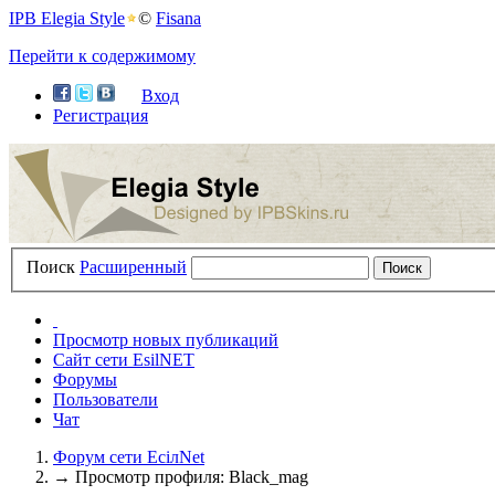
IPB Elegia Style
©
Fisana
Перейти к содержимому
Вход
Регистрация
Поиск
Расширенный
Просмотр новых публикаций
Сайт сети EsilNET
Форумы
Пользователи
Чат
Форум сети EciлNet
→
Просмотр профиля: Black_mag