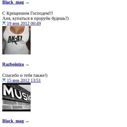
Black_mag
→
@
paranoid
:
(29 марта 2025 - 23:18 )
С но
С Крещением Господем!!!
Аня, купаться в проруби будешь?)
19 янв 2012 00:49
@
Baron
:
(08 февраля 2024 - 18:52 )
бли
Razboiniza
→
@
Erlan
:
(26 января 2024 - 09:54 )
пер
Спасибо и тебя также!)
15 янв 2012 13:51
@
Салоник
:
(26 августа 2023 - 03:36 )
Все
@
CDR
:
(02 мая 2023 - 15:11 )
Что за 
Black_mag
→