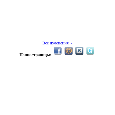
ам!
 привет
Все изменения→
Наши страницы:
er
умерло. А когда то было так весело тут.