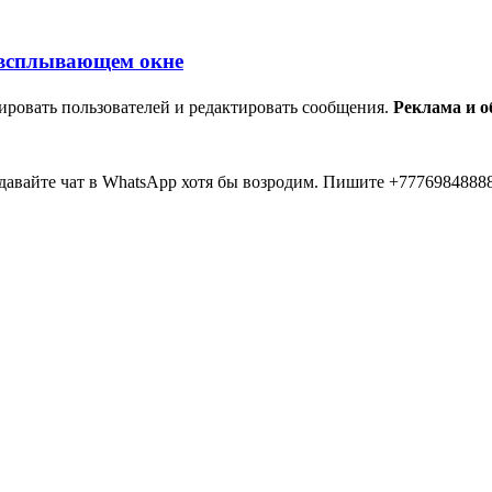
ировать пользователей и редактировать сообщения.
Реклама и 
авайте чат в WhatsApp хотя бы возродим. Пишите +77769848888
... 20 лет прошло как я тут... Вы живые? Если что я в Instagra
 второй в 2026 )))) всем привет....