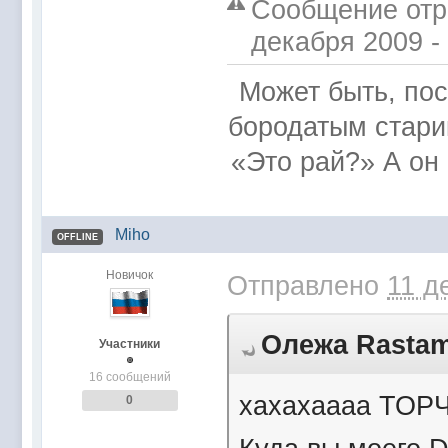
Сообщение отр
декабря 2009 -
Может быть, по
бородатым стари
«Это рай?» А он 
Miho
OFFLINE
Новичок
Отправлено
11 д
Олежа Rastama
Участники
16 сообщений
хахахаааа ТОРЧКИ
0