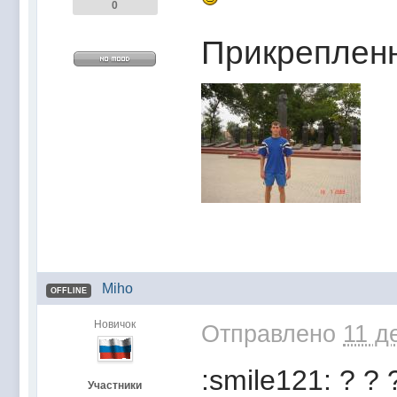
0
Прикреплен
Miho
OFFLINE
Новичок
Отправлено
11 д
:smile121: ? ? 
Участники