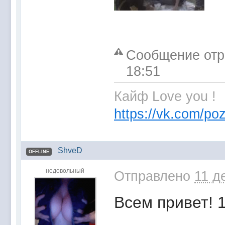
Сообщение отр
18:51
Кайф Love you !
https://vk.com/poz
ShveD
OFFLINE
недовольный
Отправлено
11 д
Всем привет! 1