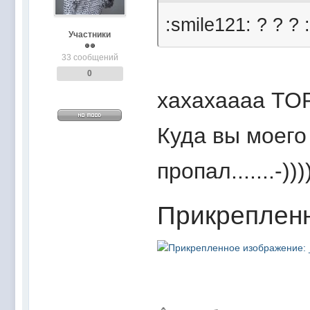
:smile121: ? ? ? 
Участники
33 сообщений
0
хахахаааа ТОРЧ
Куда вы моего
пропал.......-)))
Прикреплен