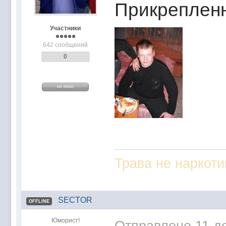
Прикреплен
Участники
642 сообщений
0
Трава не наркоти
SECTOR
OFFLINE
Юморист!
Отправлено
11 д