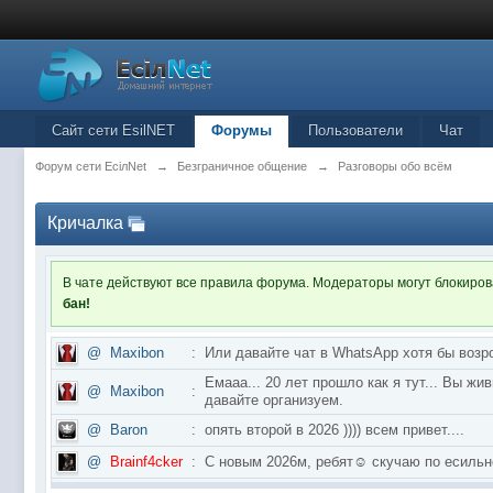
Сайт сети EsilNET
Форумы
Пользователи
Чат
Форум сети EciлNet
→
Безграничное общение
→
Разговоры обо всём
Кричалка
В чате действуют все правила форума. Модераторы могут блокиро
бан!
@
Maxibon
:
Или давайте чат в WhatsApp хотя бы возр
Емааа... 20 лет прошло как я тут... Вы ж
@
Maxibon
:
давайте организуем.
@
Baron
:
опять второй в 2026 )))) всем привет....
@
Brainf4cker
:
С новым 2026м, ребят☺️ скучаю по ес