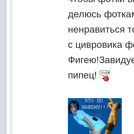
делюсь фоткам
ненравиться т
с цивровика ф
Фигею!Завидуе
пипец!