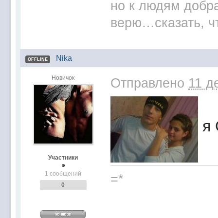
но к людям добр
верю…сказать, чт
Nika
OFFLINE
Новичок
Отправлено
11 д
я 
Участники
1 сообщений
=*
0