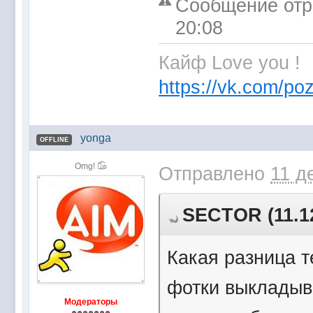
Сообщение отре
20:08
Кайф Love you !
https://vk.com/poz
yonga
OFFLINE
Omg! ๏̯͡๏
Отправлено
11 д
SECTOR (11.12
Какая разница т
фотки выкладыв
Модераторы