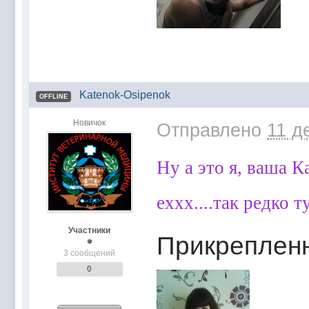
Katenok-Osipenok
OFFLINE
Новичок
Отправлено
11 д
Ну а это я, ваша К
еххх....так редко 
Участники
Прикреплен
3 сообщений
0