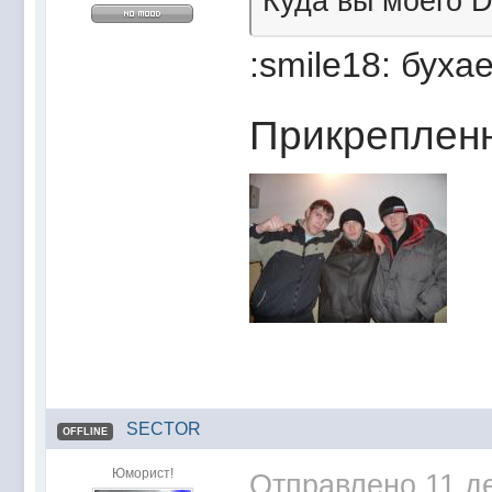
Куда вы моего Dj
:smile18: бухае
Прикреплен
SECTOR
OFFLINE
Юморист!
Отправлено
11 д