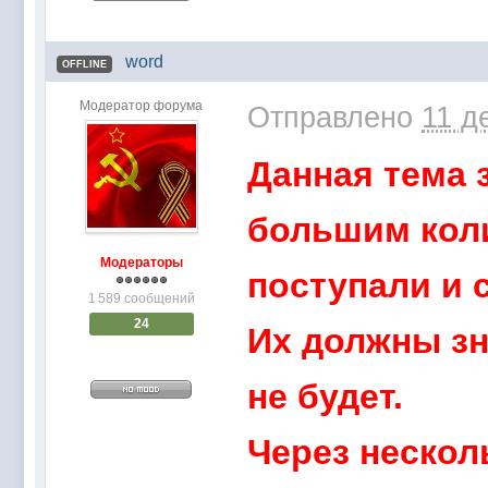
word
OFFLINE
Модератор форума
Отправлено
11 д
Данная тема 
большим коли
Модераторы
поступали и с
1 589 сообщений
24
Их должны зн
не будет.
Через нескол