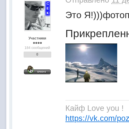
Это Я!)))фото
Прикреплен
Участники
184 сообщений
0
Кайф Love you !
https://vk.com/poz