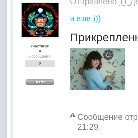
Отправлено
11 д
и еще )))
Прикреплен
Участники
3 сообщений
0
Сообщение отре
21:29