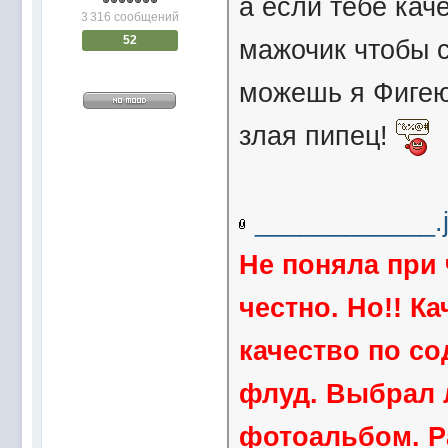
а если тебе кач
3 316 сообщений
52
мажочик чтобы с
можешь я Фигею
злая пипец!
____________.
Не поняла при 
честно. Но!! К
качество по со
флуд. Выбрал л
фотоальбом. Р