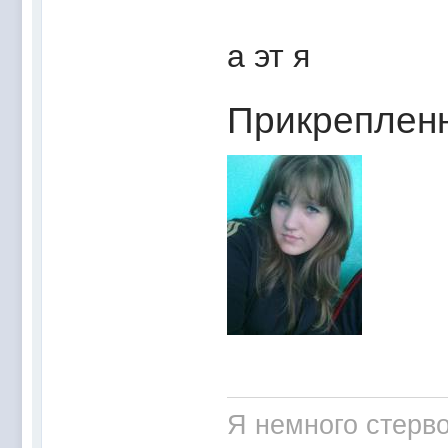
а эт я
Прикреплен
Я немного стерв