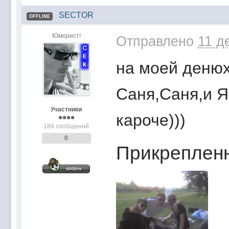
SECTOR
OFFLINE
Юморист!
Отправлено
11 д
на моей денюх
Саня,Саня,и Я
Участники
кароче)))
184 сообщений
0
Прикреплен