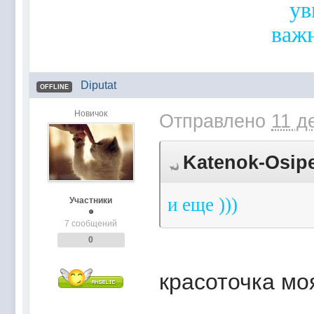
ув
важ
Diputat
OFFLINE
Новичок
Отправлено
11 д
Katenok-Osipe
и еще )))
Участники
7 сообщений
0
красоточка моя 