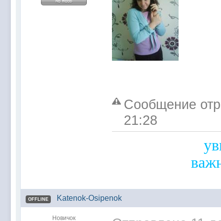
Сообщение отре
21:28
ув
важ
Katenok-Osipenok
OFFLINE
Новичок