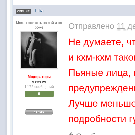
Lilia
OFFLINE
Может заехать на чай и по
Отправлено
11 д
роже
Не думаете, ч
и кхм-кхм так
Пьяные лица, в
Модераторы
предупреждени
1 172 сообщений
6
Лучше меньше,
подробности г