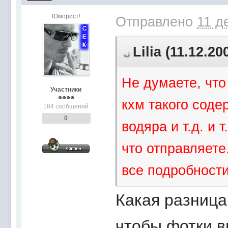
Юморист!
Отправлено
11 д
Lilia (11.12.20
Не думаете, что
Участники
кхм такого соде
184 сообщений
0
водяра и т.д. и
что отправляете
все подробност
Какая разница
чтобы фотки в