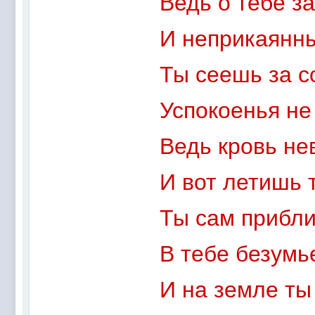
Ведь о тебе з
И неприкаянн
Ты сеешь за с
Успокоенья не
Ведь кровь не
И вот летишь 
Ты сам прибли
В тебе безумь
И на земле ты 