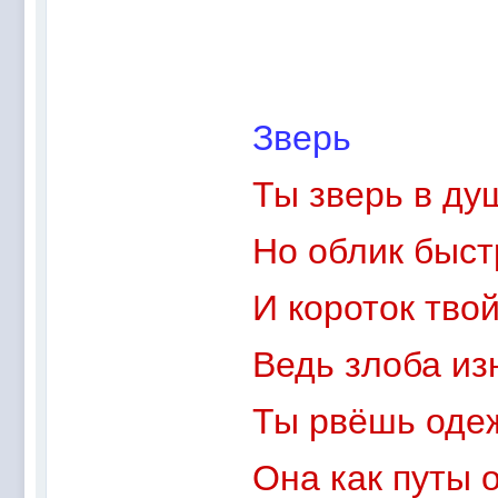
Зверь
Ты зверь в ду
Но облик быст
И короток твой
Ведь злоба из
Ты рвёшь одеж
Она как путы о