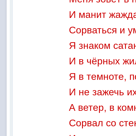
И манит жажд
Сорваться и у
Я знаком сата
И в чёрных жи
Я в темноте, п
И не зажечь и
А ветер, в ком
Сорвал со сте