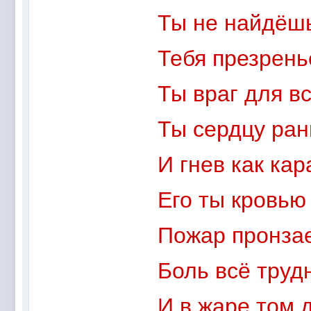
Ты не найдёшь
Тебя презрень
Ты враг для вс
Ты сердцу ра
И гнев как кар
Его ты кровью
Пожар пронзае
Боль всё труд
И в жаре том 