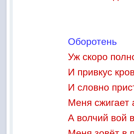
Оборотень
Уж скоро пол
И привкус кров
И словно прис
Меня сжигает 
А волчий вой 
Меня зовёт в 