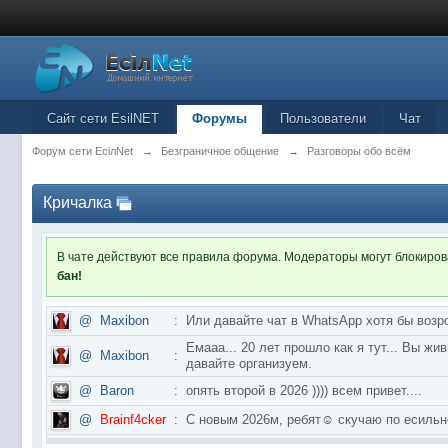
Сайт сети EsilNET
Форумы
Пользователи
Чат
Форум сети EciлNet
→
Безграничное общение
→
Разговоры обо всём
Кричалка
В чате действуют все правила форума. Модераторы могут блокиро
бан!
@
Maxibon
:
Или давайте чат в WhatsApp хотя бы возр
Емааа... 20 лет прошло как я тут... Вы ж
@
Maxibon
:
давайте организуем.
@
Baron
:
опять второй в 2026 )))) всем привет....
@
Brainf4cker
:
С новым 2026м, ребят☺️ скучаю по ес