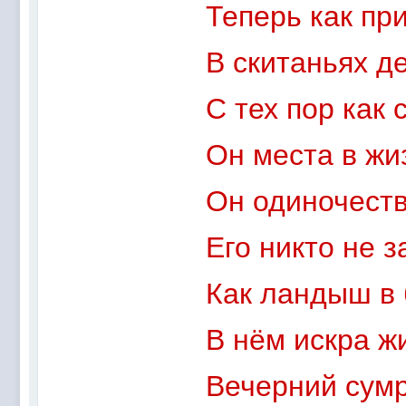
@
Mantred
:
Люди подскажите в еслилке интернет раб
Теперь как пр
@
zest
:
всех с наступающим новым 2022 годом!!! Ура 
В скитаньях д
@
Melwood
:
Добрый день)
@
F@NTOM
:
@Baron Только если девчонки пойдут)
С тех пор как
@
F@NTOM
:
@CDR Все дети уже выросли))) мужчинам
@
F@NTOM
:
@Erlan 18.12.2021 снова играли в клубе)))
Он места в жи
Он одиночеств
Его никто не з
Как ландыш в 
В нём искра жи
Вечерний сум