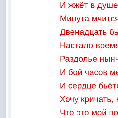
И жжёт в душе
Минута мчится
Двенадцать бь
Настало время
Раздолье нынч
И бой часов м
И сердце бьёт
Хочу кричать,
Что это мой п