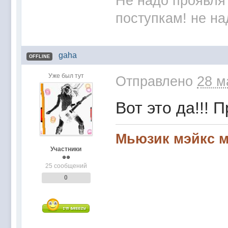
Не надо проявля
поступкам! не на
gaha
OFFLINE
Уже был тут
Отправлено
28 м
Вот это да!!! 
Мьюзик мэйкс ми
Участники
25 сообщений
0