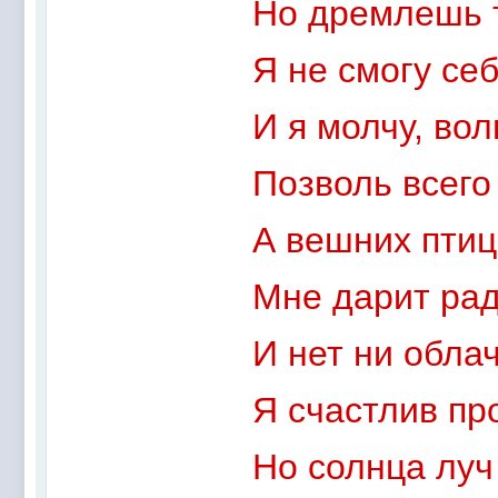
Но дремлешь т
Я не смогу себ
И я молчу, во
Позволь всего
А вешних пти
Мне дарит рад
И нет ни обла
Я счастлив пр
Но солнца луч 