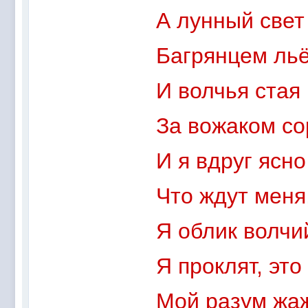
А лунный свет
Багрянцем льё
И волчья стая
За вожаком со
И я вдруг ясн
Что ждут меня,
Я облик волчи
Я проклят, это
Мой разум жаж