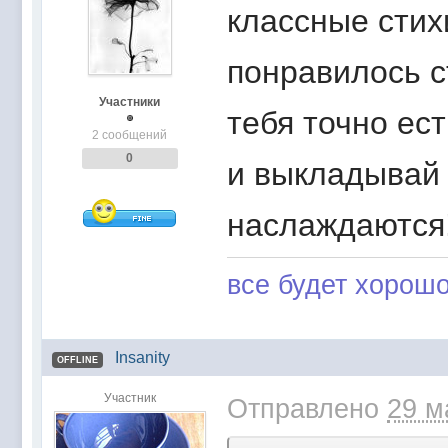
классные стихи
понравилось с
Участники
тебя точно ес
2 сообщений
0
и выкладывай 
наслаждаются!
все будет хорошо
Insanity
OFFLINE
Участник
Отправлено
29 м