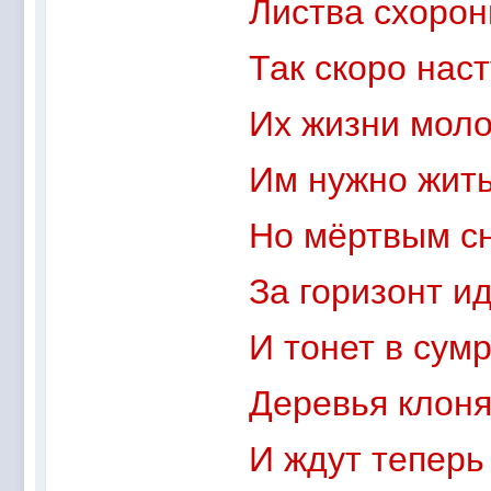
Листва схорон
Так скоро нас
Их жизни моло
Им нужно жить
Но мёртвым с
За горизонт ид
И тонет в сум
Деревья клоня
И ждут теперь