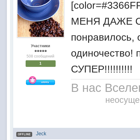
[color=#3366FF] К
МЕНЯ ДАЖЕ СЛО
понравилось, 
Участники
одиночество! п
508 сообщений
1
СУПЕР!!!!!!!!!!
В нас Вселе
неосуще
Jeck
OFFLINE