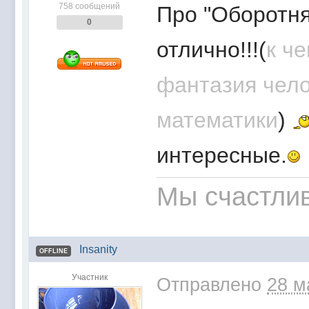
758 сообщений
Про "Оборотня
0
отлично!!!(
к ч
фантазия чело
математики
)
интересные.
Мы счастлив
Insanity
OFFLINE
Участник
Отправлено
28 м