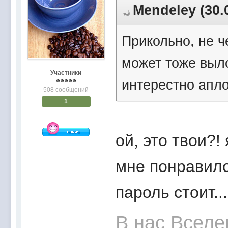
Mendeley (30.
Прикольно, не ч
может тоже выло
Участники
интерестно аплоа
508 сообщений
1
ой, это твои?!
мне понравило
пароль стоит..
В нас Вселе