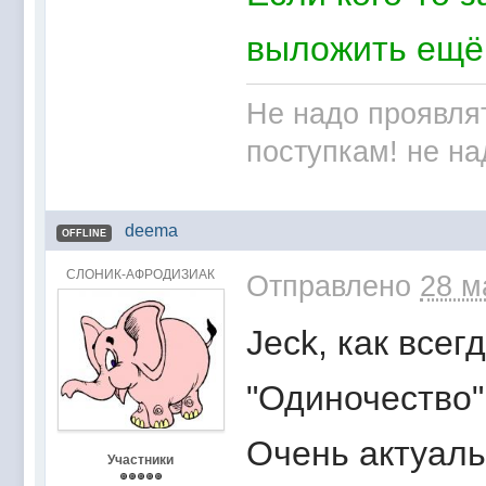
выложить ещё
Не надо проявля
поступкам! не на
deema
OFFLINE
СЛОНИК-АФРОДИЗИАК
Отправлено
28 м
Jeck, как все
"Одиночество".
Очень актуаль
Участники