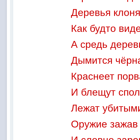
Деревья клоня
Как будто виде
А средь дерев
Дымится чёрна
Краснеет порв
И блещут спол
Лежат убитым
Оружие зажав 
И словно заре