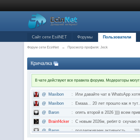
Сайт сети EsilNET
Форумы
Пользователи
Форум сети EciлNet
→
Просмотр профиля: Jeck
Кричалка
В чате действуют все правила форума. Модераторы могут
@
Maxibon
:
Или давайте чат в WhatsApp хот
@
Maxibon
:
Емааа... 20 лет прошло как я ту
@
Baron
:
опять второй в 2026 )))) всем приве
@
Brainf4cker
:
С новым 2026м, ребят☺️ скуч
@
Baron
:
поддерживаем активность ..... ))))
@
IceMan
:
в разделе Counter Strike 1.6