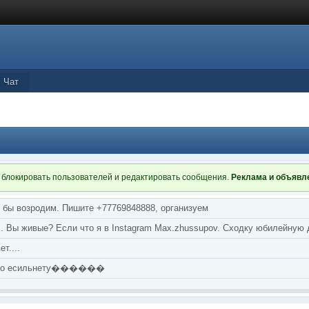
Чат
 блокировать пользователей и редактировать сообщения.
Реклама и объяв
я бы возродим. Пишите +77769848888, организуем
т... Вы живые? Если что я в Instagram Max.zhussupov. Сходку юбилейную
т....
аю по есильнету������