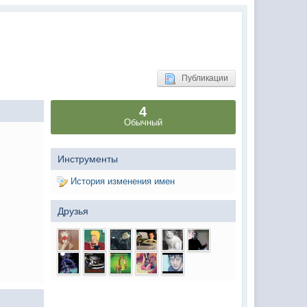
(02 мая 2025 - 16:14 )
(29 марта 2025 - 23:18 )
(08 февраля 2024 - 18:52 )
(26 января 2024 - 09:54 )
Публикации
(26 августа 2023 - 03:36 )
4
(02 мая 2023 - 15:11 )
Обычный
(27 марта 2023 - 15:33 )
(22 марта 2023 - 16:38 )
Инструменты
(01 марта 2023 - 14:53 )
История изменения имен
(28 декабря 2022 - 16:28 )
Друзья
(28 декабря 2022 - 16:27 )
(27 декабря 2022 - 02:34 )
м) оплачивать услуги тырнета
(30 октября 2022 - 14:31 )
(17 октября 2022 - 11:06 )
(04 октября 2022 - 15:30 )