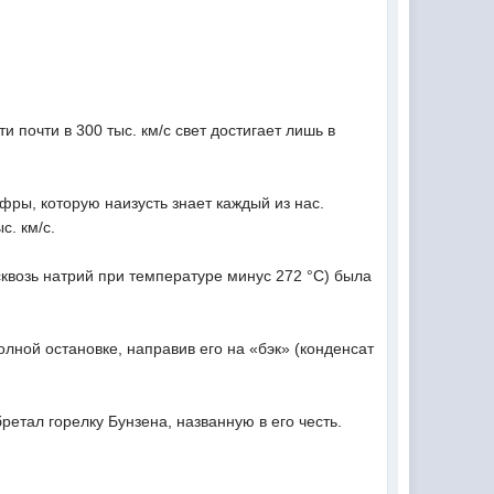
и почти в 300 тыс. км/с свет достигает лишь в
фры, которую наизусть знает каждый из нас.
с. км/с.
квозь натрий при температуре минус 272 °С) была
полной остановке, направив его на «бэк» (конденсат
етал горелку Бунзена, названную в его честь.