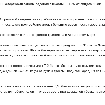
чин смертности заняли падения с высоты — 12% от общего числа. 
 причиной смертности на работе оказались дорожно-транспортные
нилось, даже полицейские имеют большую вероятность умереть за 
х профессий считается работа краболова в Беринговом море.
читать с помощью специальной шкалы, придуманной Фрэнком Дакв
а Великобритании. Шкала Дакворта измеряет вероятность смерти в
ности оценивается нулевым баллом; восьмерка несомненно привед
етка» по степени риска дает 7,2 балла. Двадцать лет скалолазания 
дка длиной 160 км, когда за рулем трезвый водитель средних лет, 
.
нно опасным считается показатель 5,5. Для мужчин это риск смерт
соты; для обоих полов — риск умереть при домашней уборке, мытье