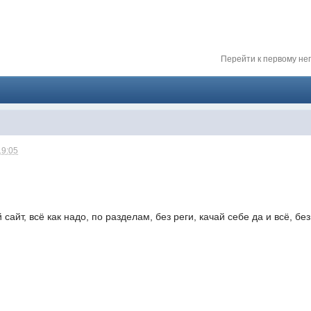
024 ))))
Перейти к первому н
твуй мое первое окно в неизведанное! Давненько не виделись)
19:05
сайт, всё как надо, по разделам, без реги, качай себе да и всё, б
ет кто в курсе, или разъяснит! Не нашел нигде могу ли (и каким образо
 home bank
ть какой-нибудь комментарий! чатик живи...