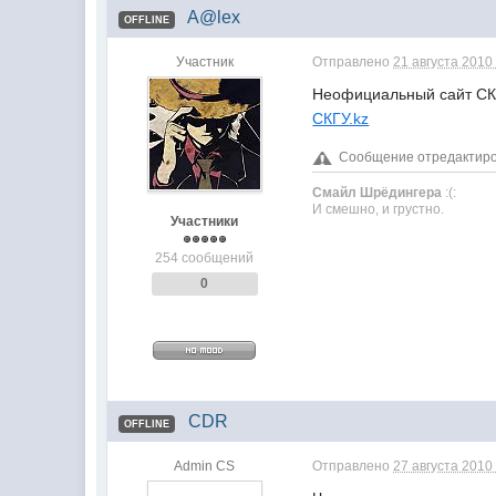
A@lex
OFFLINE
Участник
Отправлено
21 августа 2010 
Неофициальный сайт СКГУ
СКГУ.kz
Сообщение отредактиров
Смайл Шрёдингера
:(:
И смешно, и грустно.
Участники
254 сообщений
0
CDR
OFFLINE
Admin CS
Отправлено
27 августа 2010 