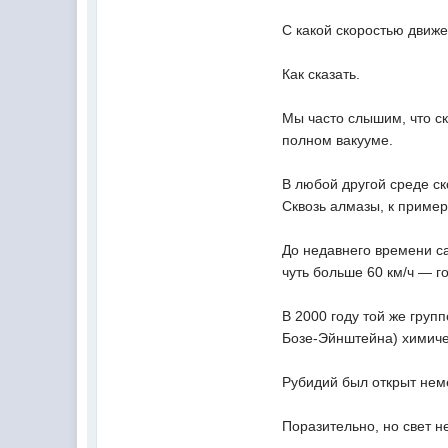
С какой скоростью движе
Как сказать.
Мы часто слышим, что ск
полном вакууме.
В любой другой среде ск
Сквозь алмазы, к пример
До недавнего времени с
чуть больше 60 км/ч — г
В 2000 году той же груп
Бозе-Эйнштейна) химиче
Рубидий был открыт неме
Поразительно, но свет н