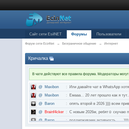
Сайт сети EsilNET
Форумы
Пользователи
Форум сети EciлNet
→
Безграничное общение
→
Интернет
Кричалка
В чате действуют все правила форума. Модераторы могут
@
Maxibon
:
Или давайте чат в WhatsApp хот
@
Maxibon
:
Емааа... 20 лет прошло как я ту
@
Baron
:
опять второй в 2026 )))) всем приве
@
Brainf4cker
:
С новым 2026м, ребят☺️ скуч
@
Baron
:
поддерживаем активность ..... ))))
@
IceMan
:
в разделе Counter Strike 1.6