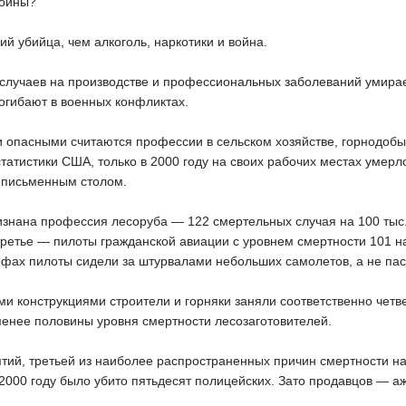
войны?
й убийца, чем алкоголь, наркотики и война.
 случаев на производстве и профессиональных заболеваний умира
погибают в военных конфликтах.
 опасными считаются профессии в сельском хозяйстве, горнодоб
атистики США, только в 2000 году на своих рабочих местах умерл
а письменным столом.
знана профессия лесоруба — 122 смертельных случая на 100 тыс.
ретье — пилоты гражданской авиации с уровнем смертности 101 на 
офах пилоты сидели за штурвалами небольших самолетов, а не па
 конструкциями строители и горняки заняли соответственно четве
енее половины уровня смертности лесозаготовителей.
тий, третьей из наиболее распространенных причин смертности на
2000 году было убито пятьдесят полицейских. Зато продавцов — аж