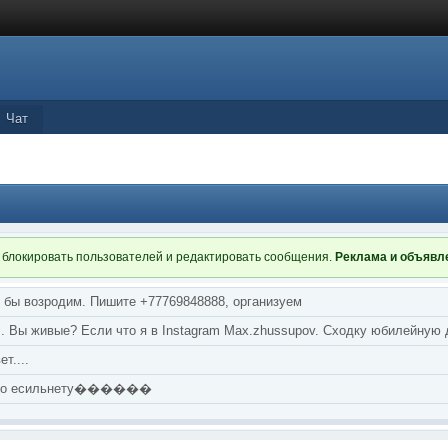
Чат
 блокировать пользователей и редактировать сообщения.
Реклама и объяв
я бы возродим. Пишите +77769848888, организуем
т... Вы живые? Если что я в Instagram Max.zhussupov. Сходку юбилейную
т....
аю по есильнету������