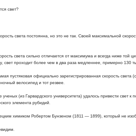
тся свет?
орость света постоянна, но это не так. Своей максимальной скорост
орость света сильно отличается от максимума и всегда ниже той ци
у, свет проходит более чем в два раза медленнее, примерно 130 ты
амая пустяковая официально зарегистрированная скорость света (с
оночный велосипед и тот резвее.
пе ученых (из Гарвардского университета) удалось привести свет к 
ского элемента рубидий.
цким химиком Робертом Бунзеном (1811 — 1899), который не изобр
евидим.