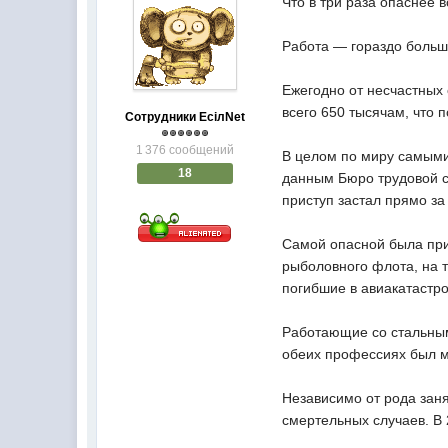
Что в три раза опаснее 
Работа — гораздо больши
Ежегодно от несчастных
всего 650 тысячам, что 
Сотрудники EсiлNet
1 376 сообщений
В целом по миру самыми
18
данным Бюро трудовой ст
приступ застал прямо з
Самой опасной была при
рыболовного флота, на т
погибшие в авиакатастр
Работающие со стальными
обеих профессиях был м
Независимо от рода заня
смертельных случаев. В 