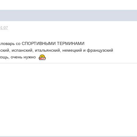
йдут)
мужчинами ходятф0
01:07
 клубе))) ееееее
н-словарь со СПОРТИВНЫМИ ТЕРМИНАМИ
ский, испанский, итальянский, немецкий и французский
мощь, очень нужно