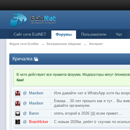
Сайт сети EsilNET
Форумы
Пользователи
Чат
Форум сети EciлNet
→
Безграничное общение
→
Интернет
Кричалка
В чате действуют все правила форума. Модераторы могут блокиро
бан!
@
Maxibon
:
Или давайте чат в WhatsApp хотя бы возр
Емааа... 20 лет прошло как я тут... Вы ж
@
Maxibon
:
давайте организуем.
@
Baron
:
опять второй в 2026 )))) всем привет....
@
Brainf4cker
:
С новым 2026м, ребят☺️ скучаю по ес