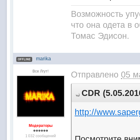
Возможность упу
что она одета в 
Томас Эдисон.
marika
OFFLINE
Все Лгут!
Отправлено
05 м
CDR (5.05.201
http://www.saperg
Модераторы
1 032 сообщений
Посмотрите вни