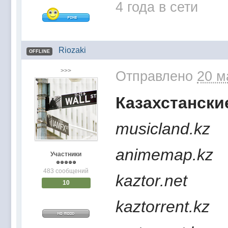
@
Mantred
:
Люди подскажите в еслилке интернет раб
4 года в сети
@
zest
:
всех с наступающим новым 2022 годом!!! Ура 
@
Melwood
:
Добрый день)
@
F@NTOM
:
@Baron Только если девчонки пойдут)
Riozaki
OFFLINE
@
F@NTOM
:
@CDR Все дети уже выросли))) мужчинам
>>>
Отправлено
20 м
@
F@NTOM
:
@Erlan 18.12.2021 снова играли в клубе)))
Казахстански
musicland.kz
animemap.kz
Участники
483 сообщений
kaztor.net
10
kaztorrent.kz