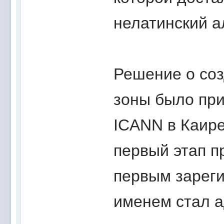
нелатинский а
Решение о со
зоны было при
ICANN в Каире
первый этап п
первым зарег
именем стал а