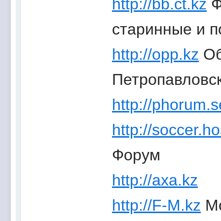
http://bb.ct.kz
Ф
старинные и 
http://opp.kz
Об
Петропавловс
http://phorum.s
http://soccer.ho
Форум
http://axa.kz
http://F-M.kz
Мо