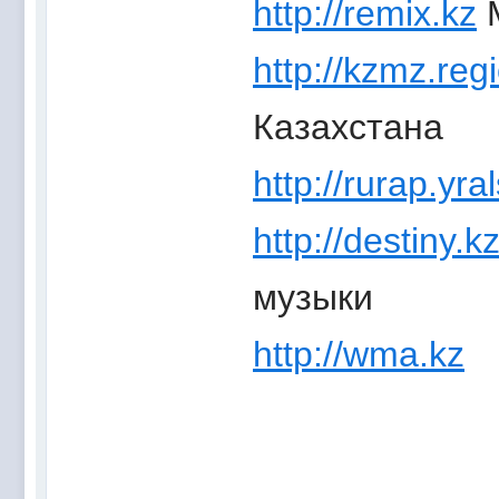
http://remix.kz
М
http://kzmz.reg
Казахстана
http://rurap.yra
http://destiny.k
музыки
http://wma.kz