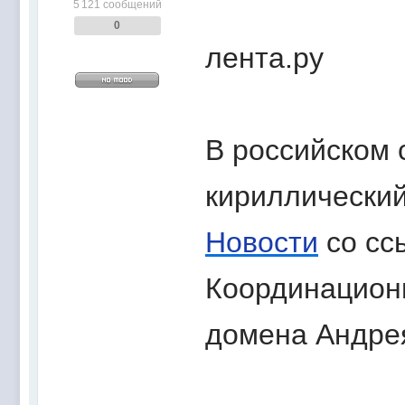
5 121 сообщений
0
лента.ру
В российском 
кириллически
Новости
со сс
Координацион
домена Андре