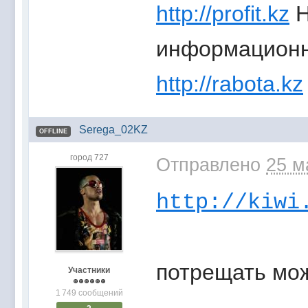
http://profit.kz
Н
информационн
http://rabota.kz
Serega_02KZ
OFFLINE
город 727
Отправлено
25 м
http://kiwi
потрещать мож
Участники
1 749 сообщений