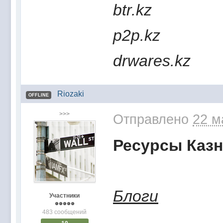
btr.kz
p2p.kz
drwares.kz
Riozaki
OFFLINE
>>>
Отправлено
22 м
Ресурсы Казн
Блоги
Участники
483 сообщений