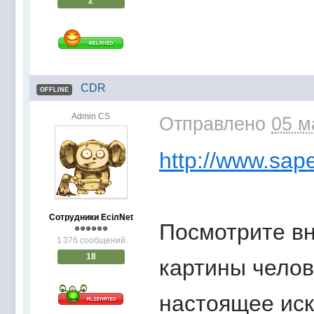
2
CDR
OFFLINE
Admin CS
Отправлено
05 м
http://www.sape
Сотрудники EсiлNet
Посмотрите в
1 376 сообщений
18
картины челов
настоящее иск