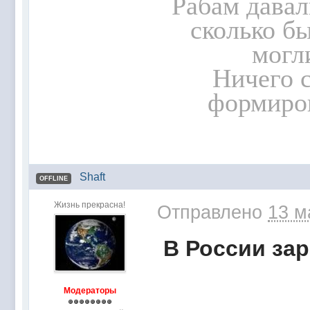
Рабам давал
сколько бы
могл
Ничего 
формиров
Shaft
OFFLINE
Жизнь прекрасна!
Отправлено
13 м
В России за
Модераторы