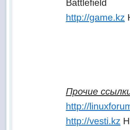
Battlefield
http://game.kz
К
Прочие ссылк
http://linuxforu
http://vesti.kz
Н