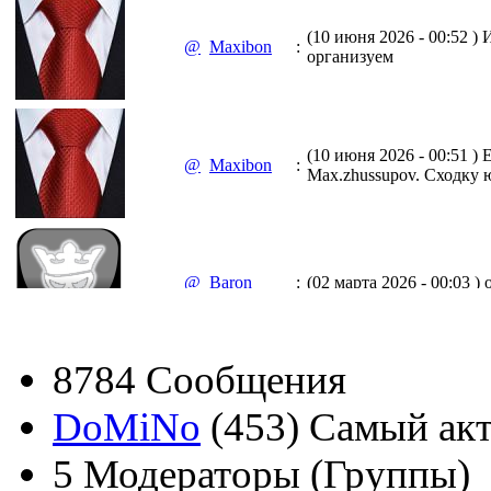
(10 июня 2026 - 00:52 )
И
@
Maxibon
:
организуем
(10 июня 2026 - 00:51 )
Е
@
Maxibon
:
Max.zhussupov. Сходку 
@
Baron
:
(02 марта 2026 - 00:03 )
о
8784
Сообщения
@
Brainf4cker
:
(27 января 2026 - 01:39 )
DoMiNo
(453)
Самый ак
5
Модераторы (Группы)