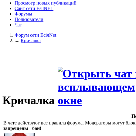
Просмотр новых публикаций
Сайт сети EsilNET
Форумы
Пользователи
Чат
Форум сети EciлNet
→
Кричалка
Кричалка
П
В чате действуют все правила форума. Модераторы могут блок
запрещены - бан!