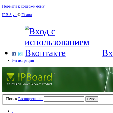
Перейти к содержимому
IPB Style
©
Fisana
Вх
Регистрация
Поиск
Расширенный