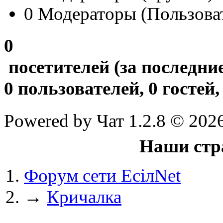
0
Модераторы (Пользова
@
Baron
:
(20 мая 2025 - 11:51 )
под
0
посетителей
(за последни
@
IceMan
:
(02 мая 2025 - 16:14 )
в р
0
пользователей,
0
гостей
Powered by Чат 1.2.8 © 202
@
IceMan
:
(02 мая 2025 - 16:14 )
вер
Наши стр
Форум сети EciлNet
@
paranoid
:
(29 марта 2025 - 23:18 )
С
→
Кричалка