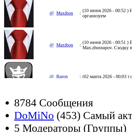
(10 июня 2026 - 00:52 )
И
@
Maxibon
:
организуем
(10 июня 2026 - 00:51 )
Е
@
Maxibon
:
Max.zhussupov. Сходку 
@
Baron
:
(02 марта 2026 - 00:03 )
о
8784
Сообщения
@
Brainf4cker
:
(27 января 2026 - 01:39 )
DoMiNo
(453)
Самый ак
5
Модераторы (Группы)