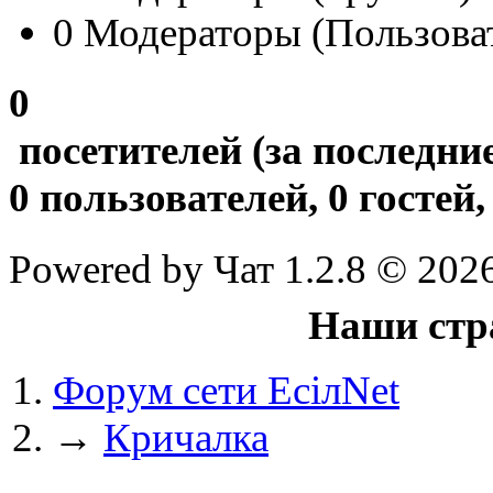
0
Модераторы (Пользова
@
Baron
:
(20 мая 2025 - 11:51 )
под
0
посетителей
(за последни
@
IceMan
:
(02 мая 2025 - 16:14 )
в р
0
пользователей,
0
гостей
Powered by Чат 1.2.8 © 202
@
IceMan
:
(02 мая 2025 - 16:14 )
вер
Наши стр
Форум сети EciлNet
@
paranoid
:
(29 марта 2025 - 23:18 )
С
→
Кричалка