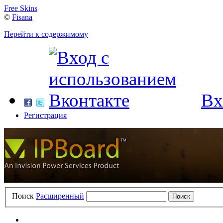
Free Skins
©
Fisana
Перейти к содержимому
Вх
Регистрация
Поиск
Расширенный