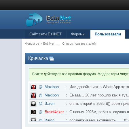
Сайт сети EsilNET
Форумы
Пользователи
Форум сети EciлNet
→
Список пользователей
Кричалка
В чате действуют все правила форума. Модераторы могут
@
Maxibon
:
Или давайте чат в WhatsApp хот
@
Maxibon
:
Емааа... 20 лет прошло как я ту
@
Baron
:
опять второй в 2026 )))) всем приве
@
Brainf4cker
:
С новым 2026м, ребят☺️ скуч
@
Baron
:
поддерживаем активность ..... ))))
@
IceMan
:
в разделе Counter Strike 1.6