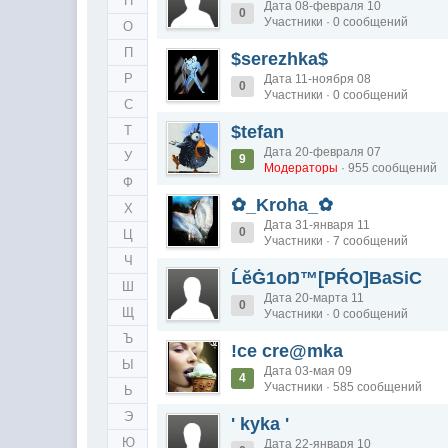
O
Н
Дата 08-февраля 10
0
Участники · 0 сообщений
О
P
Q
П
$serezhka$
R
Р
Дата 11-ноября 08
0
Участники · 0 сообщений
S
С
$tefan
T
Т
Дата 20-февраля 07
U
У
9
Модераторы
· 955 сообщений
Ф
V
✿_Kroha_✿
W
Х
Дата 31-января 11
0
Ц
X
Участники · 7 сообщений
Y
Ч
ĹĕĠ1oŊ™[PŔO]BaSiC
Ш
Z
Дата 20-марта 11
0
РУС
Щ
Участники · 0 сообщений
Ъ
!ce cre@mka
Ы
Дата 03-мая 09
4
Участники · 585 сообщений
Ь
Э
' kyka '
Ю
Дата 22-января 10