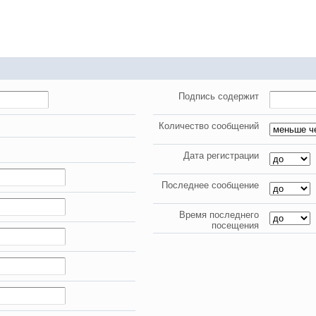
024 ))))
Подпись содержит
твуй мое первое окно в неизведанное! Давненько не виделись)
Количество сообщений
Дата регистрации
Последнее сообщение
Время последнего
посещения
ет кто в курсе, или разъяснит! Не нашел нигде могу ли (и каким образо
 home bank
ть какой-нибудь комментарий! чатик живи...