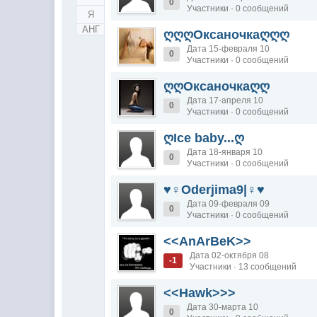
0
Участники · 0 сообщений
Я
АНГ
ღღღОксаночкаღღღ
Дата 15-февраля 10
0
Участники · 0 сообщений
ღღОксаночкаღღ
Дата 17-апреля 10
0
Участники · 0 сообщений
ღIce baby...ღ
Дата 18-января 10
0
Участники · 0 сообщений
♥♀Oderjima9|♀♥
Дата 09-февраля 09
0
Участники · 0 сообщений
<<AnArBeK>>
Дата 02-октября 08
-1
Участники · 13 сообщений
<<Hawk>>>
Дата 30-марта 10
0