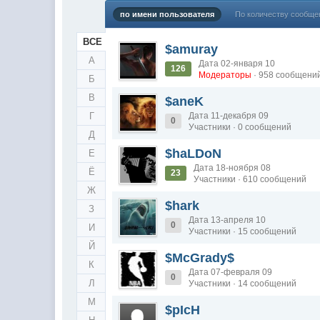
@
Melwood
:
Добрый день)
по имени пользователя
По количеству сообще
@
F@NTOM
:
@Baron Только если девчонки по
ВСЕ
ВСЕ
$amuray
@
F@NTOM
:
@CDR Все дети уже выросли))) 
A
А
Дата 02-января 10
126
@
F@NTOM
:
@Erlan 18.12.2021 снова играли в
Модераторы
· 958 сообщени
B
Б
C
В
$aneK
D
Г
Дата 11-декабря 09
0
Участники · 0 сообщений
E
Д
$haLDoN
Е
F
Дата 18-ноября 08
G
Ё
23
Участники · 610 сообщений
Ж
H
$hark
З
I
Дата 13-апреля 10
0
И
J
Участники · 15 сообщений
K
Й
$McGrady$
К
L
Дата 07-февраля 09
0
M
Л
Участники · 14 сообщений
М
N
$pIcH