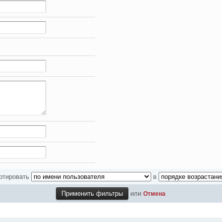
опавловск есть?) желательно айтишники
 кс) пиши туда гоу играть) я в рот топтал клубы эти) лучше на fastcupe 
вёшь
весело тут.
 а так я за )))))
лки, можно хоть какие то новости послушать!
ортировать
в
или
Отмена
рнет работает?
м!!! Ура товарищи................