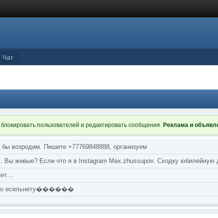
Чат
 блокировать пользователей и редактировать сообщения.
Реклама и объяв
я бы возродим. Пишите +77769848888, организуем
т... Вы живые? Если что я в Instagram Max.zhussupov. Сходку юбилейную
т....
аю по есильнету������