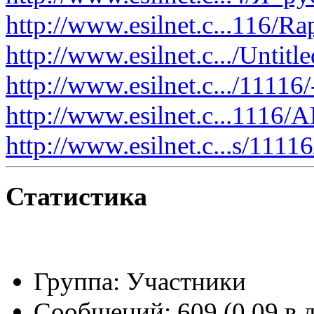
@
Baron
:
(01 марта 2023 - 14:53 )
п
http://www.esilnet.c...116/Ra
http://www.esilnet.c.../Untitle
@
CDR
:
http://www.esilnet.c.../11116
(28 декабря 2022 - 16:28 
http://www.esilnet.c...1116
http://www.esilnet.c...s/11116
@
CDR
:
(28 декабря 2022 - 16:27 
Статистика
@
Gerion
:
(27 декабря 2022 - 02:34 
Группа:
Участники
(30 октября 2022 - 14:31 
@
Chikitos
:
Сообщений:
609 (0,09 в 
нигде могу ли (и каким