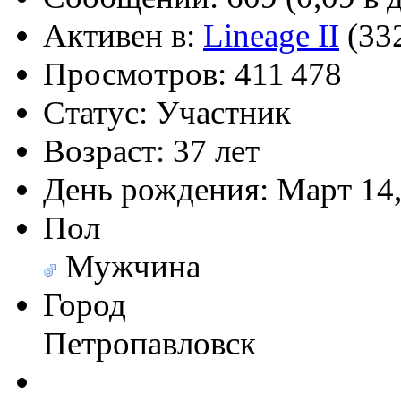
Активен в:
Lineage II
(33
Просмотров:
411 478
@
Baron
:
(17 октября 2022 - 11:06 
Статус:
Участник
Возраст:
37 лет
День рождения:
Март 14,
@
Silver
:
(04 октября 2022 - 15:30 
Пол
Мужчина
(16 июля 2022 - 22:27 )
@
@
F@NTOM
:
Город
клубы эти) лучше на fas
Петропавловск
@
hUYAX
:
(05 июня 2022 - 23:24 )
@