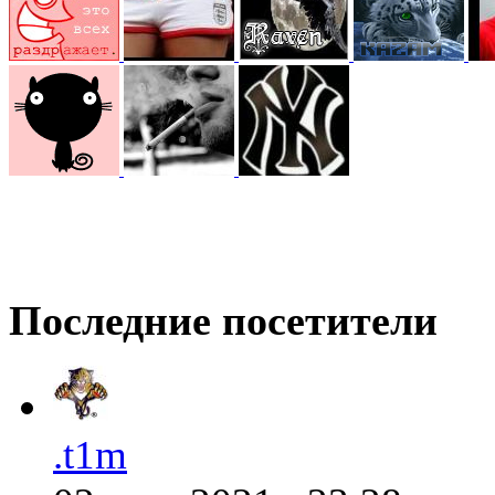
@
ORT
:
(07 января 2022 - 01:32 )
@
Mantred
:
(06 января 2022 - 23:00 )
Последние посетители
@
king
:
(06 января 2022 - 22:53 )
.t1m