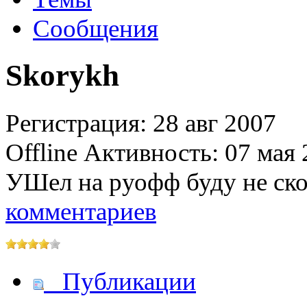
Сообщения
Skorykh
@
IceMan
:
(02 мая 2025 - 16:14 )
вер
Регистрация: 28 авг 2007
Offline
Активность: 07 мая 
@
paranoid
:
(29 марта 2025 - 23:18 )
С
УШел на руофф буду не ско
комментариев
@
Baron
:
(08 февраля 2024 - 18:52 
Публикации
@
Erlan
:
(26 января 2024 - 09:54 )