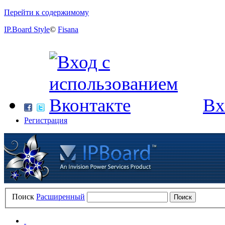
Перейти к содержимому
IP.Board Style
©
Fisana
Вх
Регистрация
Поиск
Расширенный