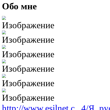
Обо мне
(26 августа 2023 - 03:36 
@
Салоник
:
Давненько не виделись)
@
CDR
:
(02 мая 2023 - 15:11 )
Что
@
demiurg
:
(27 марта 2023 - 15:33 )
Т
@
bodr
:
(22 марта 2023 - 16:38 )
в
http://www.esilnet.c...4/Я_р