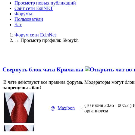
Просмотр новых публикаций
Сайт сети EsilNET
Форумы
Пользователи
Чат
Форум сети EciлNet
→
Просмотр профиля: Skorykh
Свернуть блок чата
Кричалка
В чате действуют все правила форума. Модераторы могут блок
запрещены - бан!
(10 июня 2026 - 00:52 )
И
@
Maxibon
:
организуем