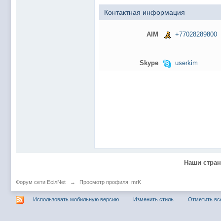
@
Baron
:
пару раз в год надо оставлять хоть какой-
Контактная информация
@
Silver
:
Всем ку. Мобилизованные в Петропавловс
@hUYAX Макс)))) ты ж в группе по кс) пиши
@
F@NTOM
:
AIM
+77028289800
дома поиграю)
@
hUYAX
:
@F@NTOM чё в кс больше не зовёшь
Skype
userkim
@
hUYAX
:
хе-хе
@
F@NTOM
:
Салам!
@
De@g
:
Всем привет
@
KOTNOR
:
Spider
@
demiurg
:
Все умерло. А когда то было так весело ту
@F@NTOM жёны не поймут
, а так я за
@
Baron
:
@
Mantred
:
Хорошо что радио работает у есилки, можн
Наши стра
@
Mantred
:
Приринг то живой?
@
ORT
:
локалка только чуть чуть
Форум сети EciлNet
→
Просмотр профиля: mrK
@
Mantred
:
Жаль, ну хоть форум работает)))
Использовать мобильную версию
Изменить стиль
Отметить вс
@
king
:
нет