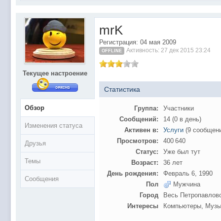
@
Baron
:
поддерживаем активность ..... ))))
@
IceMan
:
в разделе Counter Strike 1.6
mrK
@
IceMan
:
верните тему In$ide xD
Регистрация: 04 мая 2009
С новым 2025 годом
@
paranoid
:
Активность: 27 дек 2015 23:24
OFFLINE
@
Baron
:
блин, совсем забыл )))) второй в 2024 ))))
@
Erlan
:
первый в 2024
Текущее настроение
@
Салоник
:
Всем салам алейкум!!! Ну здравствуй мое
Статистика
@
CDR
:
Что за перекличка тут у вас?
Обзор
Группа:
Участники
@
demiurg
:
Третий в 2023
Сообщений:
14 (0 в день)
Изменения статуса
второй в 2023
@
bodr
:
Активен в:
Услуги
(9 сообщен
Просмотров:
400 640
Друзья
@
Baron
:
первый в 2023 )
Статус:
Уже был тут
@F@NTOM
@
CDR
:
Темы
Возраст:
36 лет
@Baron Воистину!
@
CDR
:
День рождения:
Февраль 6, 1990
Сообщения
Пол
Мужчина
@
Gerion
:
Город
Весь Петропавлов
Ы!! Многоуважаемые Чатлане! могет кто в 
@
Chikitos
:
Интересы
Компьютеры, Музык
образом) оплачивать услуги тырнета чрез