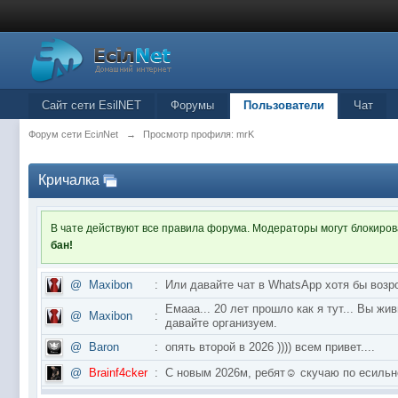
Сайт сети EsilNET
Форумы
Пользователи
Чат
Форум сети EciлNet
→
Просмотр профиля: mrK
Кричалка
В чате действуют все правила форума. Модераторы могут блокиро
бан!
@
Maxibon
:
Или давайте чат в WhatsApp хотя бы возр
Емааа... 20 лет прошло как я тут... Вы ж
@
Maxibon
:
давайте организуем.
@
Baron
:
опять второй в 2026 )))) всем привет....
@
Brainf4cker
:
С новым 2026м, ребят☺️ скучаю по ес