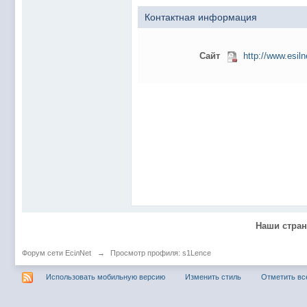
@
Baron
:
пару раз в год надо оставлять хоть какой-
Контактная информация
@
Silver
:
Всем ку. Мобилизованные в Петропавловс
@hUYAX Макс)))) ты ж в группе по кс) пиши
@
F@NTOM
:
дома поиграю)
Сайт
http://www.esil
@
hUYAX
:
@F@NTOM чё в кс больше не зовёшь
@
hUYAX
:
хе-хе
@
F@NTOM
:
Салам!
@
De@g
:
Всем привет
@
KOTNOR
:
Spider
@
demiurg
:
Все умерло. А когда то было так весело ту
@F@NTOM жёны не поймут
, а так я за
@
Baron
:
@
Mantred
:
Хорошо что радио работает у есилки, можн
Наши стра
@
Mantred
:
Приринг то живой?
@
ORT
:
локалка только чуть чуть
Форум сети EciлNet
→
Просмотр профиля: s1Lence
@
Mantred
:
Жаль, ну хоть форум работает)))
Использовать мобильную версию
Изменить стиль
Отметить вс
@
king
:
нет