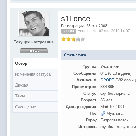
@
Baron
:
поддерживаем активность ..... ))))
@
IceMan
:
в разделе Counter Strike 1.6
s1Lence
@
IceMan
:
верните тему In$ide xD
Регистрация: 23 окт 2008
С новым 2025 годом
@
paranoid
:
Активность: 02 янв 2013 14:07
OFFLINE
@
Baron
:
блин, совсем забыл )))) второй в 2024 ))))
Текущее настроение
@
Erlan
:
первый в 2024
@
Салоник
:
Всем салам алейкум!!! Ну здравствуй мое
Статистика
@
CDR
:
Что за перекличка тут у вас?
Обзор
Группа:
Участники
@
demiurg
:
Третий в 2023
Сообщений:
841 (0,13 в день)
Изменения статуса
второй в 2023
@
bodr
:
Активен в:
SPORT
(682 сообщ
Друзья
Просмотров:
384 865
@
Baron
:
первый в 2023 )
Статус:
футболлерик :D
Темы
@F@NTOM
@
CDR
:
Возраст:
35 лет
@Baron Воистину!
@
CDR
:
День рождения:
Май 19, 1991
Сообщения
Пол
Мужчина
@
Gerion
:
Город
Петропавловск
Ы!! Многоуважаемые Чатлане! могет кто в 
@
Chikitos
:
Интересы
футбол, девушки и 
образом) оплачивать услуги тырнета чрез