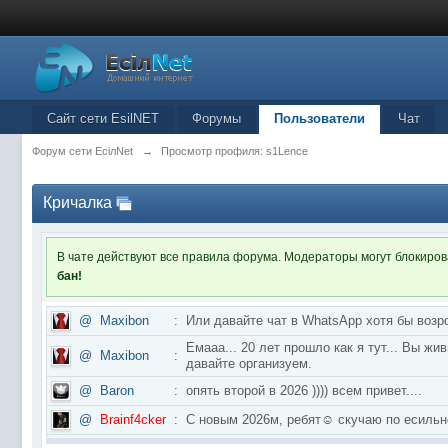
Сайт сети EsilNET
Форумы
Пользователи
Чат
Форум сети EciлNet
→
Просмотр профиля: s1Lence
Кричалка
В чате действуют все правила форума. Модераторы могут блокиро
бан!
@
Maxibon
:
Или давайте чат в WhatsApp хотя бы возр
Емааа... 20 лет прошло как я тут... Вы ж
@
Maxibon
:
давайте организуем.
@
Baron
:
опять второй в 2026 )))) всем привет....
@
Brainf4cker
:
С новым 2026м, ребят☺️ скучаю по ес