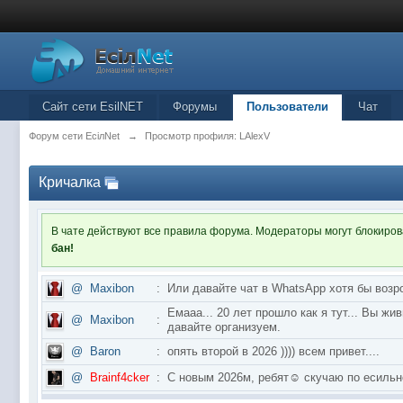
Сайт сети EsilNET
Форумы
Пользователи
Чат
Форум сети EciлNet
→
Просмотр профиля: LAlexV
Кричалка
В чате действуют все правила форума. Модераторы могут блокиро
бан!
@
Maxibon
:
Или давайте чат в WhatsApp хотя бы возр
Емааа... 20 лет прошло как я тут... Вы ж
@
Maxibon
:
давайте организуем.
@
Baron
:
опять второй в 2026 )))) всем привет....
@
Brainf4cker
:
С новым 2026м, ребят☺️ скучаю по ес