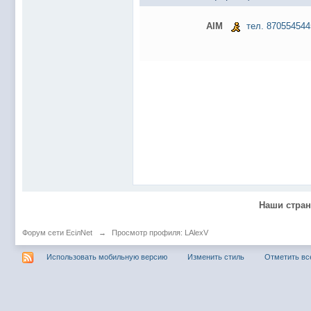
@
Baron
:
пару раз в год надо оставлять хоть какой-
@
Silver
:
Всем ку. Мобилизованные в Петропавловс
AIM
тел. 870554544
@hUYAX Макс)))) ты ж в группе по кс) пиши
@
F@NTOM
:
дома поиграю)
@
hUYAX
:
@F@NTOM чё в кс больше не зовёшь
@
hUYAX
:
хе-хе
@
F@NTOM
:
Салам!
@
De@g
:
Всем привет
@
KOTNOR
:
Spider
@
demiurg
:
Все умерло. А когда то было так весело ту
@F@NTOM жёны не поймут
, а так я за
@
Baron
:
Наши стра
@
Mantred
:
Хорошо что радио работает у есилки, можн
@
Mantred
:
Приринг то живой?
Форум сети EciлNet
→
Просмотр профиля: LAlexV
@
ORT
:
локалка только чуть чуть
Использовать мобильную версию
Изменить стиль
Отметить вс
@
Mantred
:
Жаль, ну хоть форум работает)))
@
king
:
нет