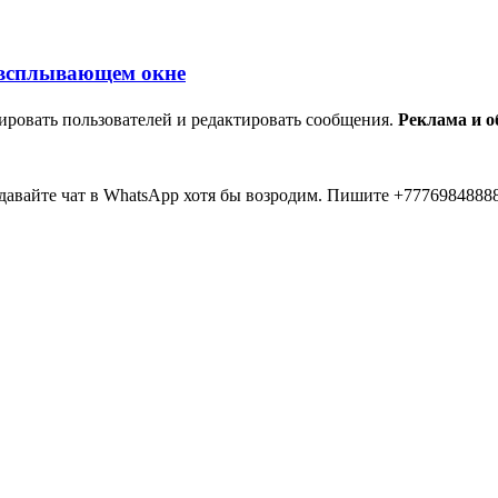
ировать пользователей и редактировать сообщения.
Реклама и 
авайте чат в WhatsApp хотя бы возродим. Пишите +77769848888
... 20 лет прошло как я тут... Вы живые? Если что я в Instagra
 второй в 2026 )))) всем привет....