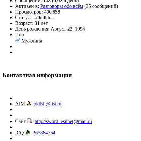
Сообщений:
108 (0,02 в день)
Активен в:
Разговоры обо всём
(35 сообщений)
@
paranoid
:
(29 марта 2025 - 23:18 )
С но
Просмотров:
400 658
Статус:
...ιllιlιllιlι...
Возраст:
31 лет
День рождения:
Август 22, 1994
Пол
Мужчина
@
Baron
:
(08 февраля 2024 - 18:52 )
бли
Контактная информация
@
Erlan
:
(26 января 2024 - 09:54 )
пер
@
Салоник
:
(26 августа 2023 - 03:36 )
Все
AIM
oktish@list.ru
Сайт
http://sword_esilnet@mail.ru
@
CDR
:
(02 мая 2023 - 15:11 )
Что за 
ICQ
365864754