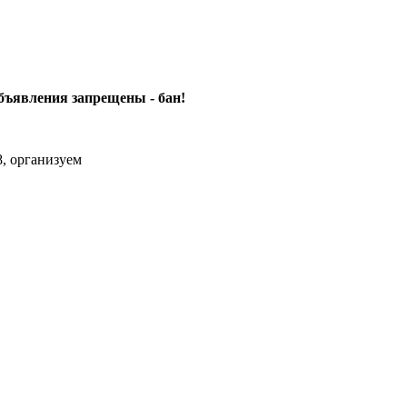
объявления
запрещены - бан!
, организуем
m Max.zhussupov. Сходку юбилейную давайте организуем.