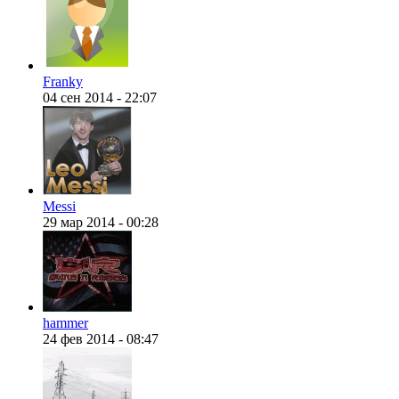
@
CDR
:
(28 декабря 2022 - 16:27 )
@B
Franky
04 сен 2014 - 22:07
@
Gerion
:
(27 декабря 2022 - 02:34 )
Messi
(30 октября 2022 - 14:31 )
Ы!!
@
Chikitos
:
29 мар 2014 - 00:28
тырнета чрез мобилное при
@
Baron
:
(17 октября 2022 - 11:06 )
пар
hammer
24 фев 2014 - 08:47