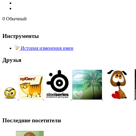
@
demiurg
:
(27 марта 2023 - 15:33 )
Трет
0
Обычный
Инструменты
@
bodr
:
История изменения имен
(22 марта 2023 - 16:38 )
втор
Друзья
@
Baron
:
(01 марта 2023 - 14:53 )
перв
@
CDR
:
(28 декабря 2022 - 16:28 )
@
Последние посетители