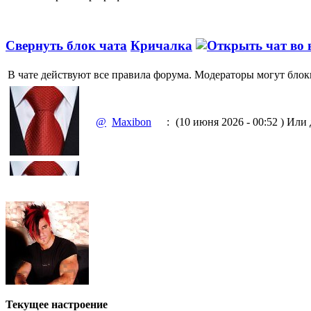
Свернуть блок чата
Кричалка
В чате действуют все правила форума. Модераторы могут блок
@
Maxibon
:
(10 июня 2026 - 00:52 )
Или д
@
Maxibon
:
(10 июня 2026 - 00:51 )
Емааа
@
Baron
:
(02 марта 2026 - 00:03 )
опять
Текущее настроение