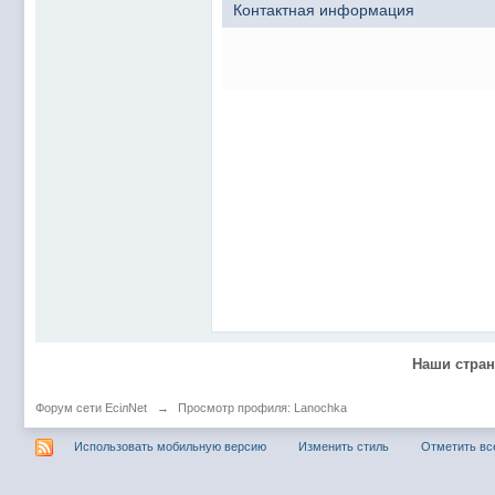
@
Baron
:
пару раз в год надо оставлять хоть какой-
Контактная информация
@
Silver
:
Всем ку. Мобилизованные в Петропавловс
@hUYAX Макс)))) ты ж в группе по кс) пиши
@
F@NTOM
:
дома поиграю)
@
hUYAX
:
@F@NTOM чё в кс больше не зовёшь
@
hUYAX
:
хе-хе
@
F@NTOM
:
Салам!
@
De@g
:
Всем привет
@
KOTNOR
:
Spider
@
demiurg
:
Все умерло. А когда то было так весело ту
@F@NTOM жёны не поймут
, а так я за
@
Baron
:
@
Mantred
:
Хорошо что радио работает у есилки, можн
Наши стра
@
Mantred
:
Приринг то живой?
@
ORT
:
локалка только чуть чуть
Форум сети EciлNet
→
Просмотр профиля: Lanochka
@
Mantred
:
Жаль, ну хоть форум работает)))
Использовать мобильную версию
Изменить стиль
Отметить вс
@
king
:
нет