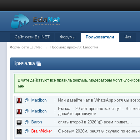
Сайт сети EsilNET
Форумы
Пользователи
Чат
Форум сети EciлNet
→
Просмотр профиля: Lanochka
Кричалка
В чате действуют все правила форума. Модераторы могут блокиро
бан!
@
Maxibon
:
Или давайте чат в WhatsApp хотя бы возр
Емааа... 20 лет прошло как я тут... Вы ж
@
Maxibon
:
давайте организуем.
@
Baron
:
опять второй в 2026 )))) всем привет....
@
Brainf4cker
:
С новым 2026м, ребят☺️ скучаю по ес