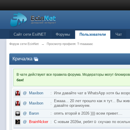
Сайт сети EsilNET
Форумы
Пользователи
Чат
Форум сети EciлNet
→
Просмотр профиля: T-maaaaac
Кричалка
В чате действуют все правила форума. Модераторы могут блокиро
бан!
@
Maxibon
:
Или давайте чат в WhatsApp хотя бы возр
Емааа... 20 лет прошло как я тут... Вы ж
@
Maxibon
:
давайте организуем.
@
Baron
:
опять второй в 2026 )))) всем привет....
@
Brainf4cker
:
С новым 2026м, ребят☺️ скучаю по ес