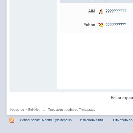
@
Baron
:
пару раз в год надо оставлять хоть какой-
@
Silver
:
Всем ку. Мобилизованные в Петропавловс
AIM
??????????
@hUYAX Макс)))) ты ж в группе по кс) пиши
@
F@NTOM
:
дома поиграю)
Yahoo
??????????
@
hUYAX
:
@F@NTOM чё в кс больше не зовёшь
@
hUYAX
:
хе-хе
@
F@NTOM
:
Салам!
@
De@g
:
Всем привет
@
KOTNOR
:
Spider
@
demiurg
:
Все умерло. А когда то было так весело ту
@F@NTOM жёны не поймут
, а так я за
@
Baron
:
@
Mantred
:
Хорошо что радио работает у есилки, можн
Наши стра
@
Mantred
:
Приринг то живой?
@
ORT
:
локалка только чуть чуть
Форум сети EciлNet
→
Просмотр профиля: T-maaaaac
@
Mantred
:
Жаль, ну хоть форум работает)))
Использовать мобильную версию
Изменить стиль
Отметить вс
@
king
:
нет