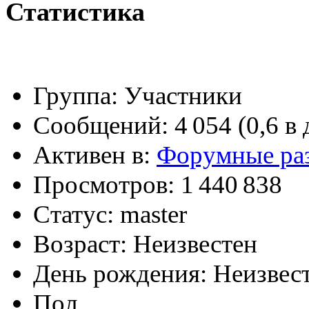
Статистика
@
CDR
:
(02 мая 2023 - 15:11 )
Что
Группа:
Участники
Сообщений:
4 054 (0,6 в 
@
demiurg
:
(27 марта 2023 - 15:33 )
Т
Активен в:
Форумные ра
Просмотров:
1 440 838
@
bodr
:
(22 марта 2023 - 16:38 )
в
Статус:
master
Возраст:
Неизвестен
День рождения:
Неизвес
@
Baron
:
(01 марта 2023 - 14:53 )
п
Пол