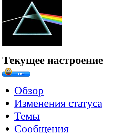
@
Baron
:
(02 марта 2026 - 00:03 )
о
@
Brainf4cker
:
(27 января 2026 - 01:39 )
Текущее настроение
@
Baron
:
(20 мая 2025 - 11:51 )
под
Обзор
Изменения статуса
Темы
@
IceMan
:
(02 мая 2025 - 16:14 )
в р
Сообщения