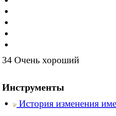
@
Baron
:
(17 октября 2022 - 11:06 
@
Silver
:
(04 октября 2022 - 15:30 
34
Очень хороший
(16 июля 2022 - 22:27 )
@
@
F@NTOM
:
клубы эти) лучше на fas
Инструменты
@
hUYAX
:
(05 июня 2022 - 23:24 )
@
История изменения им