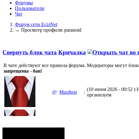
Форумы
Пользователи
Чат
Форум сети EciлNet
→
Просмотр профиля: paranoid
Свернуть блок чата
Кричалка
В чате действуют все правила форума. Модераторы могут блок
запрещены - бан!
(10 июня 2026 - 00:52 )
И
@
Maxibon
:
организуем
(10 июня 2026 - 00:51 )
Е
@
Maxibon
:
Max.zhussupov. Сходку 