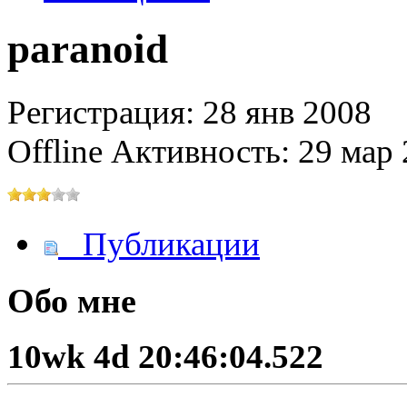
paranoid
@
IceMan
:
(02 мая 2025 - 16:14 )
вер
Регистрация: 28 янв 2008
@
paranoid
:
Offline
Активность: 29 мар 
(29 марта 2025 - 23:18 )
С
Публикации
@
Baron
:
(08 февраля 2024 - 18:52 
Обо мне
@
Erlan
:
(26 января 2024 - 09:54 )
10wk 4d 20:46:04.522
(26 августа 2023 - 03:36 
@
Салоник
:
Давненько не виделись)