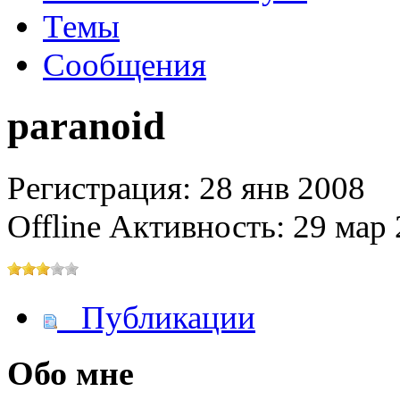
Темы
Сообщения
@
IceMan
:
(02 мая 2025 - 16:14 )
вер
paranoid
Регистрация: 28 янв 2008
@
paranoid
:
(29 марта 2025 - 23:18 )
С
Offline
Активность: 29 мар 
@
Baron
:
(08 февраля 2024 - 18:52 
Публикации
Обо мне
@
Erlan
:
(26 января 2024 - 09:54 )