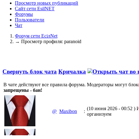
Просмотр новых публикаций
Сайт сети EsilNET
Форумы
Пользователи
Чат
Форум сети EciлNet
→
Просмотр профиля: paranoid
Свернуть блок чата
Кричалка
В чате действуют все правила форума. Модераторы могут блок
запрещены - бан!
(10 июня 2026 - 00:52 )
И
@
Maxibon
:
организуем