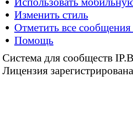
Использовать мобильну
Изменить стиль
Отметить все сообщени
@
demiurg
:
(28 января 2022 - 00:24 )
Помощь
Система для сообществ IP.
@
Baron
:
(18 января 2022 - 21:43 )
Лицензия зарегистрирована 
@
Mantred
:
(07 января 2022 - 20:30 )
@
Mantred
:
(07 января 2022 - 20:28 )