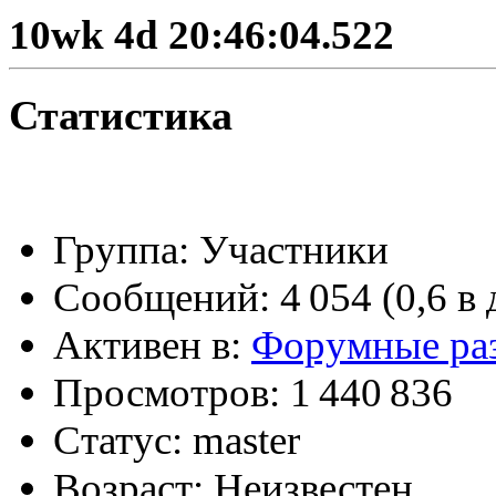
10wk 4d 20:46:04.522
(26 августа 2023 - 03:36 
@
Салоник
:
Давненько не виделись)
Статистика
@
CDR
:
(02 мая 2023 - 15:11 )
Что
Группа:
Участники
@
demiurg
:
(27 марта 2023 - 15:33 )
Т
Сообщений:
4 054 (0,6 в 
Активен в:
Форумные ра
@
bodr
:
Просмотров:
1 440 836
(22 марта 2023 - 16:38 )
в
Статус:
master
Возраст:
Неизвестен