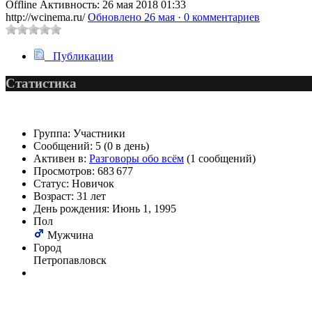
Offline
Активность: 26 мая 2018 01:33
http://wcinema.ru/
Обновлено 26 мая · 0 комментариев
@
paranoid
:
(29 марта 2025 - 23:18 )
Публикации
Статистика
@
Baron
:
(08 февраля 2024 - 18:52
Группа:
Участники
Сообщений:
5 (0 в день)
Активен в:
Разговоры обо всём
(1 сообщений)
Просмотров:
683 677
Статус:
Новичок
@
Erlan
:
(26 января 2024 - 09:54 )
Возраст:
31 лет
День рождения:
Июнь 1, 1995
Пол
Мужчина
@
Салоник
:
(26 августа 2023 - 03:36 
Город
Петропавловск
@
CDR
:
(02 мая 2023 - 15:11 )
Что