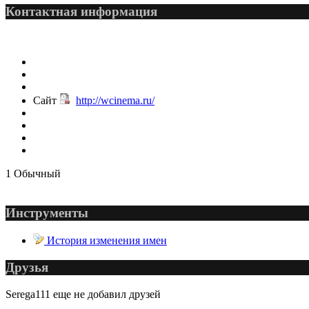
Контактная информация
@
demiurg
:
(27 марта 2023 - 15:33 )
Сайт
http://wcinema.ru/
@
bodr
:
(22 марта 2023 - 16:38 )
1
Обычный
@
Baron
:
(01 марта 2023 - 14:53 )
Инструменты
История изменения имен
Друзья
@
CDR
:
(28 декабря 2022 - 16:28
Serega111 еще не добавил друзей