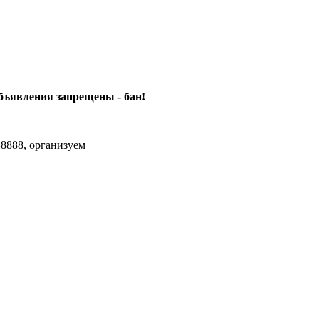
объявления
запрещены - бан!
8888, организуем
agram Max.zhussupov. Сходку юбилейную давайте организуем.