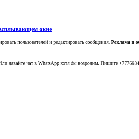
ировать пользователей и редактировать сообщения.
Реклама и 
ли давайте чат в WhatsApp хотя бы возродим. Пишите +7776984
мааа... 20 лет прошло как я тут... Вы живые? Если что я в Inst
пять второй в 2026 )))) всем привет....