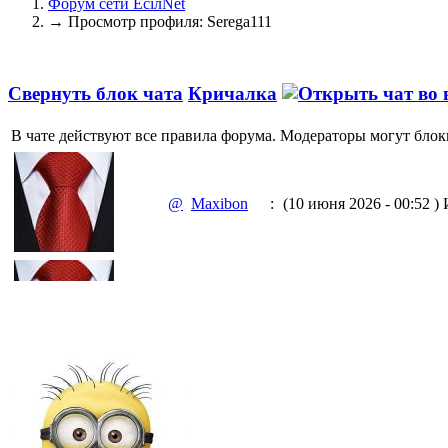
Форум сети EciлNet
→
Просмотр профиля: Serega111
Свернуть блок чата
Кричалка
В чате действуют все правила форума. Модераторы могут блок
@
Maxibon
:
(10 июня 2026 - 00:52 )
И
@
Maxibon
:
(10 июня 2026 - 00:51 )
Е
@
Baron
:
(02 марта 2026 - 00:03 )
о