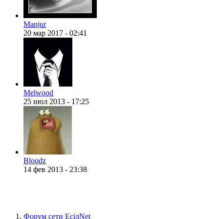
Manjur
@
Silver
:
(04 октября 2022 - 15:30
20 мар 2017 - 02:41
@
F@NTOM
:
(16 июля 2022 - 22:27 )
@
Melwood
25 июл 2013 - 17:25
@
hUYAX
:
(05 июня 2022 - 23:24 )
@
Bloodz
14 фев 2013 - 23:38
@
hUYAX
:
(05 июня 2022 - 23:24 )
х
Форум сети EciлNet