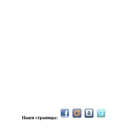
 )
Всем ку. Мобилизованные в Петропавловск есть?) желательно
hUYAX Макс)))) ты ж в группе по кс) пиши туда гоу играть) я в 
F@NTOM чё в кс больше не зовёшь
е-хе
Наши страницы: