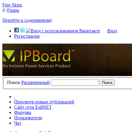
Free Skins
©
Fisana
Перейти к содержимому
Вход
Регистрация
Поиск
Расширенный
Просмотр новых публикаций
Сайт сети EsilNET
Форумы
Пользователи
Чат