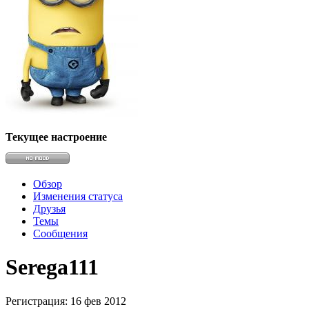
@
Brainf4cker
:
(27 января 2026 - 01:39 )
@
Baron
:
(20 мая 2025 - 11:51 )
под
Текущее настроение
Обзор
Изменения статуса
@
IceMan
:
(02 мая 2025 - 16:14 )
в р
Друзья
Темы
Сообщения
Serega111
@
IceMan
:
(02 мая 2025 - 16:14 )
ве
Регистрация: 16 фев 2012