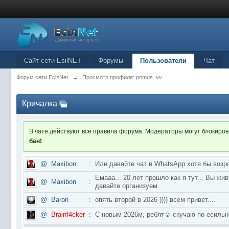
Сайт сети EsilNET
Форумы
Пользователи
Чат
Форум сети EciлNet
→
Просмотр профиля: primus_vv
Кричалка
В чате действуют все правила форума. Модераторы могут блокиро
бан!
@
Maxibon
:
Или давайте чат в WhatsApp хотя бы возр
Емааа... 20 лет прошло как я тут... Вы ж
@
Maxibon
:
давайте организуем.
@
Baron
:
опять второй в 2026 )))) всем привет....
@
Brainf4cker
:
С новым 2026м, ребят☺️ скучаю по ес