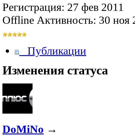
Регистрация: 27 фев 2011
Offline
Активность: 30 ноя 
@
paranoid
:
(29 марта 2025 - 23:18 )
С но
Публикации
@
Baron
:
(08 февраля 2024 - 18:52 )
бли
Изменения статуса
@
Erlan
:
(26 января 2024 - 09:54 )
перв
(26 августа 2023 - 03:36 )
Все
@
Салоник
:
виделись)
DoMiNo
→