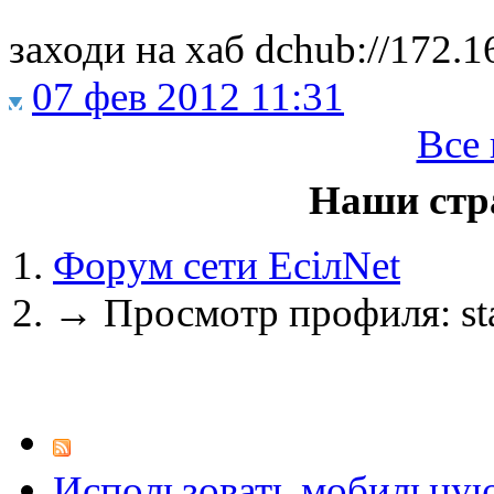
@
CDR
:
(02 мая 2023 - 15:11 )
Что за 
заходи на хаб dchub://172.1
07 фев 2012 11:31
Все
@
demiurg
:
(27 марта 2023 - 15:33 )
Трети
Наши стр
Форум сети EciлNet
@
bodr
:
(22 марта 2023 - 16:38 )
второ
→
Просмотр профиля: sta
@
Baron
:
(01 марта 2023 - 14:53 )
первы
Использовать мобильну
@
CDR
:
(28 декабря 2022 - 16:28 )
@