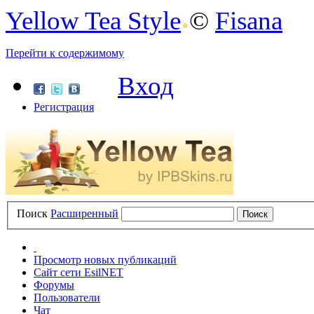
Yellow Tea Style
©
Fisana
Перейти к содержимому
Вход
Регистрация
Поиск
Расширенный
Просмотр новых публикаций
Сайт сети EsilNET
Форумы
Пользователи
Чат