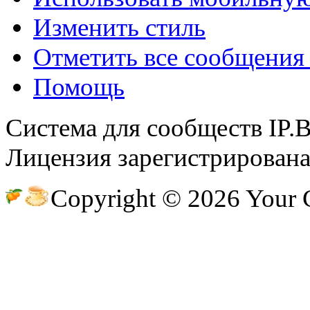
Изменить стиль
Отметить все сообщени
@
CDR
:
(28 декабря 2022 - 16:27 )
@B
Помощь
Система для сообществ IP.
@
Gerion
:
(27 декабря 2022 - 02:34 )
Лицензия зарегистрирована 
Copyright © 2026 Your
(30 октября 2022 - 14:31 )
Ы!!
@
Chikitos
:
могу ли (и каким образом) 
@
Baron
:
(17 октября 2022 - 11:06 )
пар