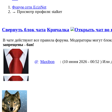
Форум сети EciлNet
→
Просмотр профиля: stalker
Свернуть блок чата
Кричалка
В чате действуют все правила форума. Модераторы могут блок
запрещены - бан!
@
Maxibon
:
(10 июня 2026 - 00:52 )
Или д
(10 июня 2026 - 00:51 )
Емааа.
@
Maxibon
:
Сходку юбилейную давайте 