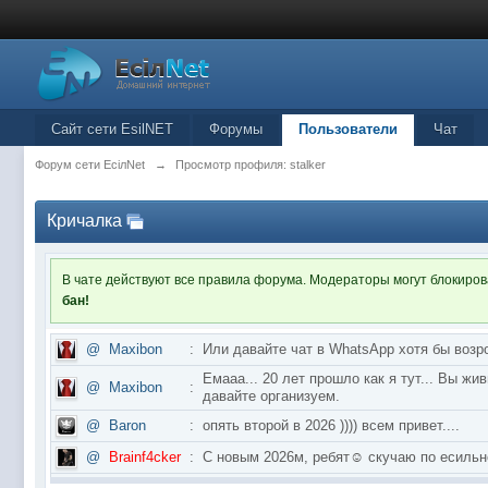
Сайт сети EsilNET
Форумы
Пользователи
Чат
Форум сети EciлNet
→
Просмотр профиля: stalker
Кричалка
В чате действуют все правила форума. Модераторы могут блокиро
бан!
@
Maxibon
:
Или давайте чат в WhatsApp хотя бы возр
Емааа... 20 лет прошло как я тут... Вы ж
@
Maxibon
:
давайте организуем.
@
Baron
:
опять второй в 2026 )))) всем привет....
@
Brainf4cker
:
С новым 2026м, ребят☺️ скучаю по ес