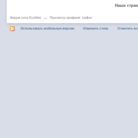
@
Baron
:
пару раз в год надо оставлять хоть какой-
Наши стра
@
Silver
:
Всем ку. Мобилизованные в Петропавловс
Форум сети EciлNet
→
Просмотр профиля: stalker
@hUYAX Макс)))) ты ж в группе по кс) пиши
@
F@NTOM
:
дома поиграю)
Использовать мобильную версию
Изменить стиль
Отметить вс
@
hUYAX
:
@F@NTOM чё в кс больше не зовёшь
@
hUYAX
:
хе-хе
@
F@NTOM
:
Салам!
@
De@g
:
Всем привет
@
KOTNOR
:
Spider
@
demiurg
:
Все умерло. А когда то было так весело ту
@F@NTOM жёны не поймут
, а так я за
@
Baron
:
@
Mantred
:
Хорошо что радио работает у есилки, можн
@
Mantred
:
Приринг то живой?
@
ORT
:
локалка только чуть чуть
@
Mantred
:
Жаль, ну хоть форум работает)))
@
king
:
нет