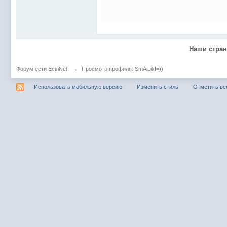
@
Baron
:
пару раз в год надо оставлять хоть какой-
@
Silver
:
Всем ку. Мобилизованные в Петропавловс
@hUYAX Макс)))) ты ж в группе по кс) пиши
@
F@NTOM
:
дома поиграю)
Наши стра
@
hUYAX
:
@F@NTOM чё в кс больше не зовёшь
@
hUYAX
:
хе-хе
Форум сети EciлNet
→
Просмотр профиля: SmAiLikI=))
@
F@NTOM
:
Салам!
Использовать мобильную версию
Изменить стиль
Отметить вс
@
De@g
:
Всем привет
@
KOTNOR
:
Spider
@
demiurg
:
Все умерло. А когда то было так весело ту
@F@NTOM жёны не поймут
, а так я за
@
Baron
:
@
Mantred
:
Хорошо что радио работает у есилки, можн
@
Mantred
:
Приринг то живой?
@
ORT
:
локалка только чуть чуть
@
Mantred
:
Жаль, ну хоть форум работает)))
@
king
:
нет