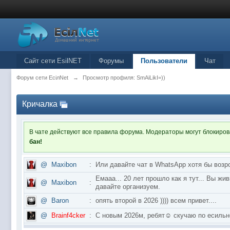
Сайт сети EsilNET
Форумы
Пользователи
Чат
Форум сети EciлNet
→
Просмотр профиля: SmAiLikI=))
Кричалка
В чате действуют все правила форума. Модераторы могут блокиро
бан!
@
Maxibon
:
Или давайте чат в WhatsApp хотя бы возр
Емааа... 20 лет прошло как я тут... Вы ж
@
Maxibon
:
давайте организуем.
@
Baron
:
опять второй в 2026 )))) всем привет....
@
Brainf4cker
:
С новым 2026м, ребят☺️ скучаю по ес