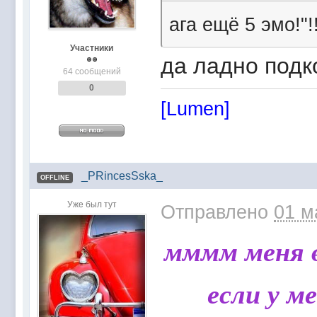
ага ещё 5 эмо!"!
Участники
да ладно подко
64 сообщений
0
[Lumen]
_PRincesSska_
OFFLINE
Уже был тут
Отправлено
01 м
мммм меня в
если у м