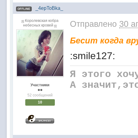
_4epToBka_
OFFLINE
ஜ Королевская кобра
Отправлено
30 а
небесных кровей ஜ
Бесит когда вр
:smile127:
Я этого хоч
А значит,эт
Участники
52 сообщений
10