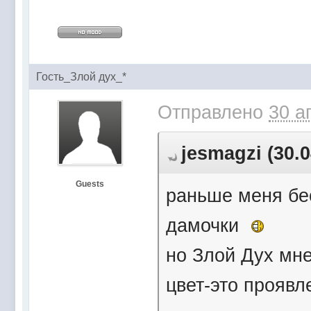
Гость_Злой дух_*
Отправлено
30 а
jesmagzi (30.0
Guests
раньше меня бе
дамочки
но Злой Дух мн
цвет-это прояв