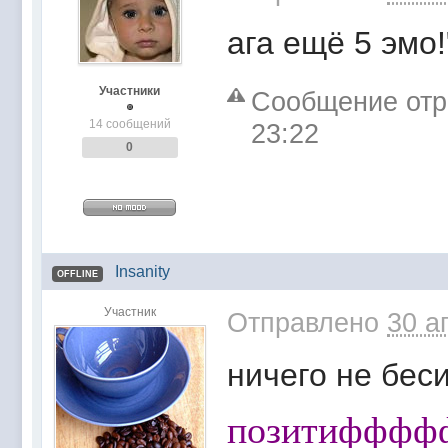
ага ещё 5 эмо!
Участники
Сообщение отре
14 сообщений
23:22
0
Insanity
OFFLINE
Участник
Отправлено
30 а
ничего не бес
позитифффффф!