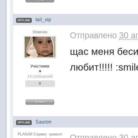
tail_vip
OFFLINE
Новичок
Отправлено
30 а
щас меня бесит
любит!!!!! :smi
Участники
14 сообщений
0
Sauron
OFFLINE
PLANAR Сервис - ремонт
Отправлено
30 а