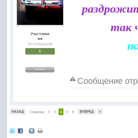
раздрожит
так 
Участники
п
33 сообщений
1
Сообщение отре
НАЗАД
ВПЕРЕД
»
Страниц
1
2
3
4
5