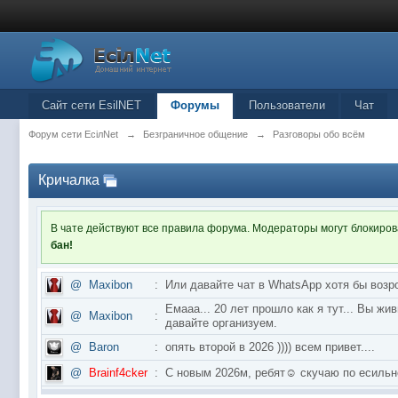
Сайт сети EsilNET
Форумы
Пользователи
Чат
Форум сети EciлNet
→
Безграничное общение
→
Разговоры обо всём
Кричалка
В чате действуют все правила форума. Модераторы могут блокиро
бан!
@
Maxibon
:
Или давайте чат в WhatsApp хотя бы возр
Емааа... 20 лет прошло как я тут... Вы ж
@
Maxibon
:
давайте организуем.
@
Baron
:
опять второй в 2026 )))) всем привет....
@
Brainf4cker
:
С новым 2026м, ребят☺️ скучаю по ес