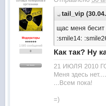
сотовых телефонов и
оргтехники
tail_vip (30.0
щас меня бесит ч
:smile14: :smile2
Модераторы
1 085 сообщений
Как так? Ну к
0
21 ИЮЛЯ 2010 Г
Меня здесь нет...
...Всем пока!
=)