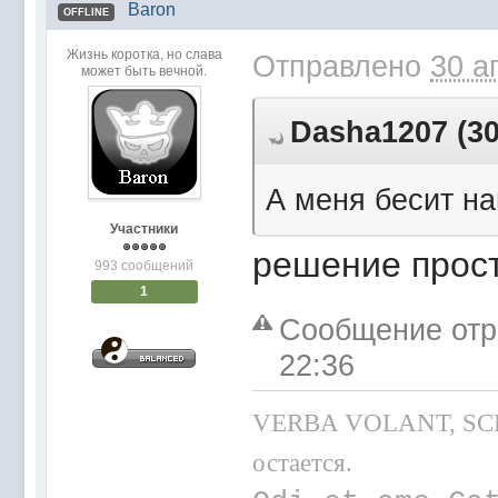
Baron
OFFLINE
Жизнь коротка, но слава
Отправлено
30 а
может быть вечной.
Dasha1207 (30
А меня бесит наш
Участники
решение прост
993 сообщений
1
Сообщение отре
22:36
VERBA VOLANT, SCRI
остается.