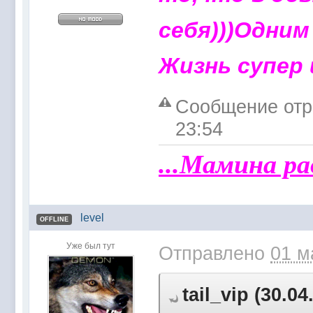
себя)))Одним
Жизнь супер 
Сообщение отре
23:54
...Мамина ра
level
OFFLINE
Уже был тут
Отправлено
01 м
tail_vip (30.0