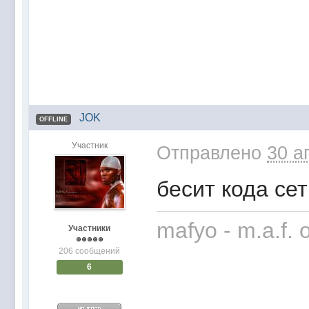
JOK
OFFLINE
Участник
Отправлено
30 а
бесит кода се
mafyo - m.a.f. o
Участники
206 сообщений
6