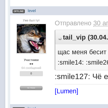
level
OFFLINE
Уже был тут
Отправлено
30 а
tail_vip (30.0
щас меня бесит ч
Участники
:smile14: :smile2
64 сообщений
0
:smile127: Чё
[Lumen]