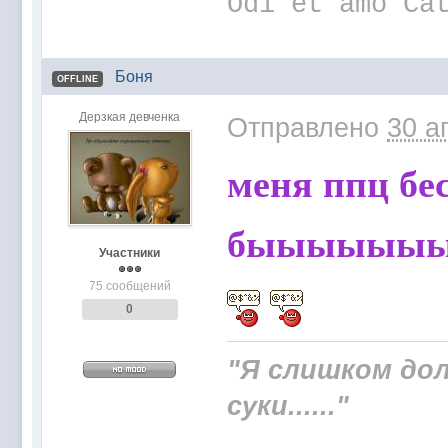
Odi et amo Ca
Боня
OFFLINE
Дерзкая девченка
Отправлено
30 а
меня ппц бес
быыыыыы
Участники
75 сообщений
0
"Я слишком дол
суки......"