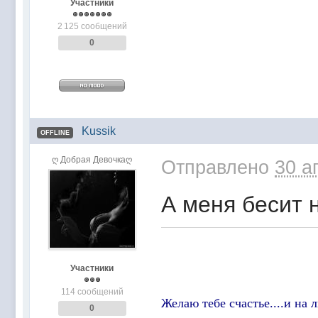
Участники
2 125 сообщений
0
Kussik
OFFLINE
ღ Добрая Девочкаღ
Отправлено
30 а
А меня бесит н
Участники
114 сообщений
Желаю тебе счастье....и на л
0