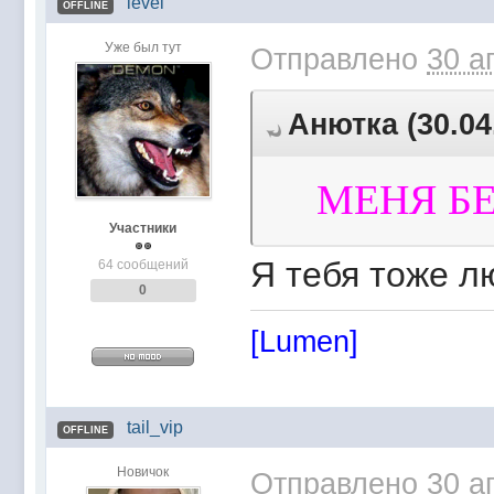
level
OFFLINE
Уже был тут
Отправлено
30 а
Анютка (30.04
МЕНЯ БЕ
Участники
Я тебя тоже л
64 сообщений
0
[Lumen]
tail_vip
OFFLINE
Новичок
Отправлено
30 а