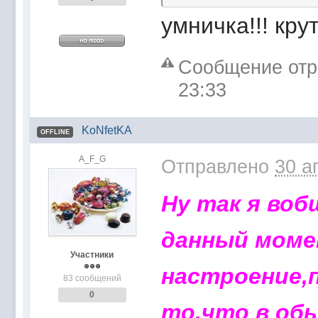
умничка!!! крут
Сообщение отре
23:33
KoNfetKA
OFFLINE
A_F_G
Отправлено
30 а
Ну так я воб
данный моме
Участники
настроение,
83 сообщений
0
то,что в об