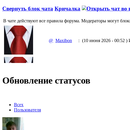
Свернуть блок чата
Кричалка
В чате действуют все правила форума. Модераторы могут блок
@
Maxibon
:
(10 июня 2026 - 00:52 )
И
@
Maxibon
:
(10 июня 2026 - 00:51 )
Е
Обновление статусов
@
Baron
:
(02 марта 2026 - 00:03 )
о
Всех
Пользователя