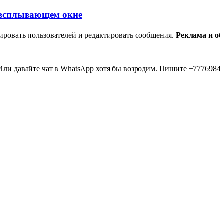
ировать пользователей и редактировать сообщения.
Реклама и 
ли давайте чат в WhatsApp хотя бы возродим. Пишите +7776984
мааа... 20 лет прошло как я тут... Вы живые? Если что я в Inst
пять второй в 2026 )))) всем привет....