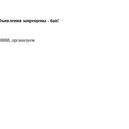
объявления
запрещены - бан!
8888, организуем
agram Max.zhussupov. Сходку юбилейную давайте организуем.