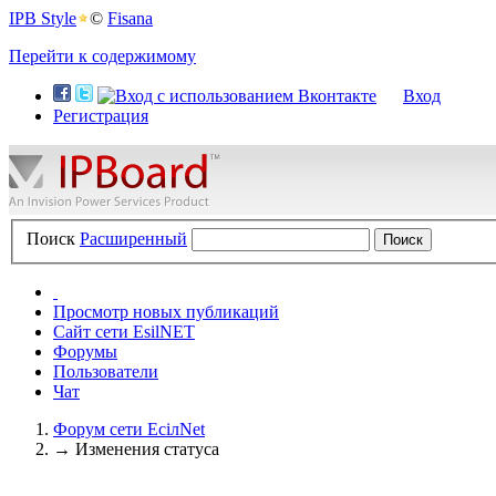
IPB Style
©
Fisana
Перейти к содержимому
Вход
Регистрация
Поиск
Расширенный
Просмотр новых публикаций
Сайт сети EsilNET
Форумы
Пользователи
Чат
Форум сети EciлNet
→
Изменения статуса