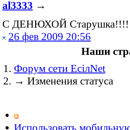
al3333
→
С ДЕНЮХОЙ Старушка!!!! 
@
IceMan
:
(02 мая 2025 - 16:14 )
вер
26 фев 2009 20:56
Наши стр
@
paranoid
:
(29 марта 2025 - 23:18 )
С
Форум сети EciлNet
→
Изменения статуса
@
Baron
:
(08 февраля 2024 - 18:52 
@
Erlan
:
(26 января 2024 - 09:54 )
Использовать мобильну