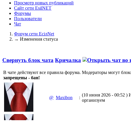
Просмотр новых публикаций
Сайт сети EsilNET
Форумы
Пользователи
Чат
Форум сети EciлNet
→
Изменения статуса
Свернуть блок чата
Кричалка
В чате действуют все правила форума. Модераторы могут блок
запрещены - бан!
(10 июня 2026 - 00:52 )
И
@
Maxibon
:
организуем
(10 июня 2026 - 00:51 )
Е
@
Maxibon
: