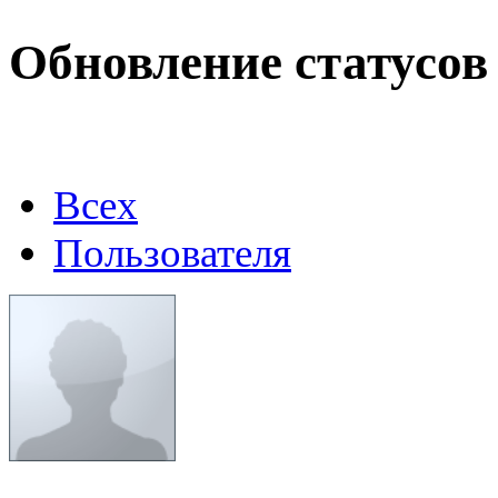
Max.zhussupov. Сходку 
Обновление статусов
@
Baron
:
(02 марта 2026 - 00:03 )
о
Всех
@
Brainf4cker
:
(27 января 2026 - 01:39 )
Пользователя
@
Baron
:
(20 мая 2025 - 11:51 )
под
@
IceMan
:
(02 мая 2025 - 16:14 )
в р