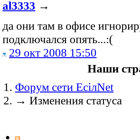
al3333
→
да они там в офисе игнорир
@
IceMan
:
(02 мая 2025 - 16:14 )
вер
подключался опять...:(
29 окт 2008 15:50
@
paranoid
:
(29 марта 2025 - 23:18 )
С
Наши стр
Форум сети EciлNet
@
Baron
:
(08 февраля 2024 - 18:52 
→
Изменения статуса
@
Erlan
:
(26 января 2024 - 09:54 )