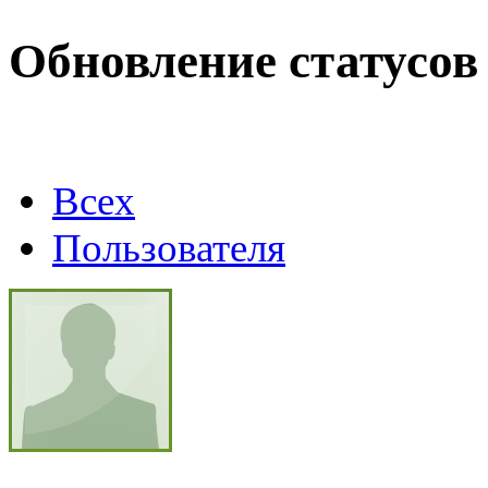
Max.zhussupov. Сходку 
Обновление статусов
@
Baron
:
(02 марта 2026 - 00:03 )
о
Всех
@
Brainf4cker
:
(27 января 2026 - 01:39 )
Пользователя
@
Baron
:
(20 мая 2025 - 11:51 )
под
@
IceMan
:
(02 мая 2025 - 16:14 )
в р