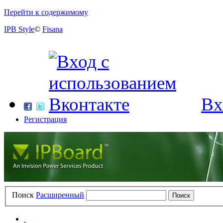
Перейти к содержимому
IPB Style
©
Fisana
Вх
Регистрация
Поиск
Расширенный