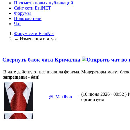
Просмотр новых публикаций
Сайт сети EsilNET
Форумы
Пользователи
Чат
Форум сети EciлNet
→
Изменения статуса
Свернуть блок чата
Кричалка
В чате действуют все правила форума. Модераторы могут блок
запрещены - бан!
(10 июня 2026 - 00:52 )
И
@
Maxibon
:
организуем
(10 июня 2026 - 00:51 )
Е
@
Maxibon
: