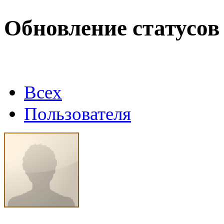
Max.zhussupov. Сходку 
Обновление статусов
@
Baron
:
(02 марта 2026 - 00:03 )
о
Всех
@
Brainf4cker
:
(27 января 2026 - 01:39 )
Пользователя
@
Baron
:
(20 мая 2025 - 11:51 )
под
@
IceMan
:
(02 мая 2025 - 16:14 )
в р