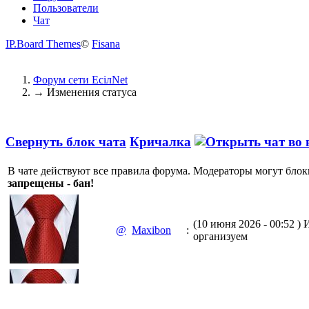
Пользователи
Чат
IP.Board Themes
©
Fisana
Форум сети EciлNet
→
Изменения статуса
Свернуть блок чата
Кричалка
В чате действуют все правила форума. Модераторы могут блок
запрещены - бан!
(10 июня 2026 - 00:52 )
И
@
Maxibon
:
организуем
(10 июня 2026 - 00:51 )
Е
@
Maxibon
: