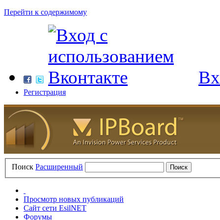
Перейти к содержимому
Вх
Регистрация
Поиск
Расширенный
Просмотр новых публикаций
Сайт сети EsilNET
Форумы