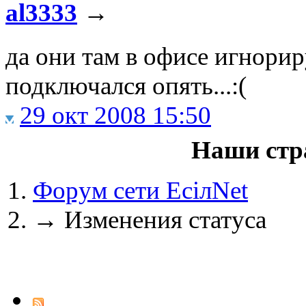
al3333
→
да они там в офисе игнорир
@
IceMan
:
(02 мая 2025 - 16:14 )
вер
подключался опять...:(
29 окт 2008 15:50
@
paranoid
:
(29 марта 2025 - 23:18 )
С
Наши стр
Форум сети EciлNet
@
Baron
:
(08 февраля 2024 - 18:52 
→
Изменения статуса
@
Erlan
:
(26 января 2024 - 09:54 )