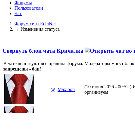
Форумы
Пользователи
Чат
Форум сети EciлNet
→
Изменения статуса
Свернуть блок чата
Кричалка
В чате действуют все правила форума. Модераторы могут блок
запрещены - бан!
(10 июня 2026 - 00:52 )
И
@
Maxibon
:
организуем
(10 июня 2026 - 00:51 )
Е
@
Maxibon
:
Max.zhussupov. Сходку 