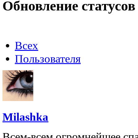
Обновление статусов
@
Baron
:
(02 марта 2026 - 00:03 )
о
Всех
@
Brainf4cker
:
(27 января 2026 - 01:39 )
Пользователя
@
Baron
:
(20 мая 2025 - 11:51 )
под
Milashka
@
IceMan
:
(02 мая 2025 - 16:14 )
в р
Всем-всем огромнейшее спас