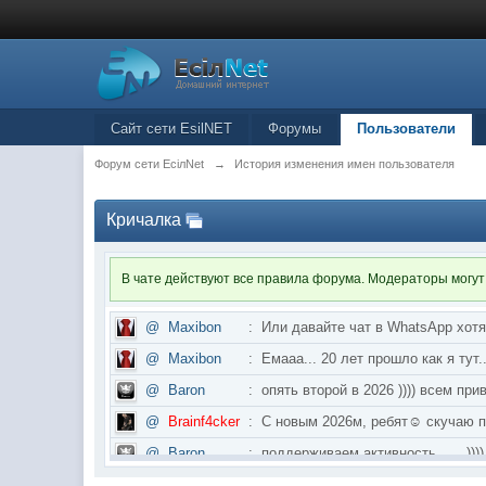
Сайт сети EsilNET
Форумы
Пользователи
Форум сети EciлNet
→
История изменения имен пользователя
Кричалка
В чате действуют все правила форума. Модераторы могут
@
Maxibon
:
Или давайте чат в WhatsApp хот
@
Maxibon
:
Емааа... 20 лет прошло как я ту
@
Baron
:
опять второй в 2026 )))) всем приве
@
Brainf4cker
:
С новым 2026м, ребят☺️ скуч
@
Baron
:
поддерживаем активность ..... ))))
@
IceMan
:
в разделе Counter Strike 1.6