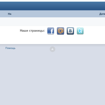
На
Дат
024 ))))
Наши страницы:
твуй мое первое окно в неизведанное! Давненько не виделись)
Помощь
ет кто в курсе, или разъяснит! Не нашел нигде могу ли (и каким образо
 home bank
ть какой-нибудь комментарий! чатик живи...