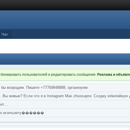
Чат
 блокировать пользователей и редактировать сообщения.
Реклама и объяв
я бы возродим. Пишите +77769848888, организуем
т... Вы живые? Если что я в Instagram Max.zhussupov. Сходку юбилейную
т....
аю по есильнету������