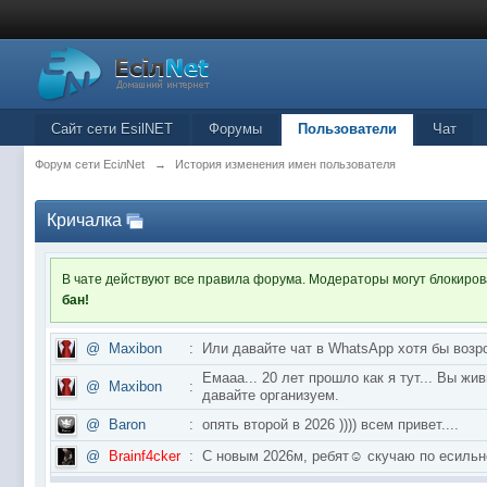
Сайт сети EsilNET
Форумы
Пользователи
Чат
Форум сети EciлNet
→
История изменения имен пользователя
Кричалка
В чате действуют все правила форума. Модераторы могут блокиро
бан!
@
Maxibon
:
Или давайте чат в WhatsApp хотя бы возр
Емааа... 20 лет прошло как я тут... Вы ж
@
Maxibon
:
давайте организуем.
@
Baron
:
опять второй в 2026 )))) всем привет....
@
Brainf4cker
:
С новым 2026м, ребят☺️ скучаю по ес