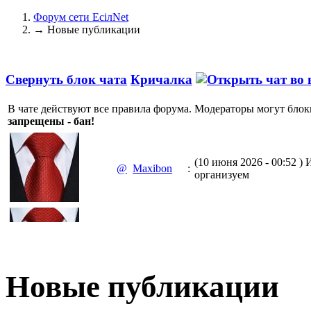
Форум сети EciлNet
→
Новые публикации
Свернуть блок чата
Кричалка
В чате действуют все правила форума. Модераторы могут блок
запрещены - бан!
(10 июня 2026 - 00:52 )
И
@
Maxibon
:
организуем
(10 июня 2026 - 00:51 )
Е
@
Maxibon
:
Max.zhussupov. Сходку 
Новые публикации