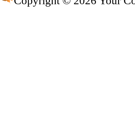
Copyright © 2026 Your 
@
CDR
:
(28 декабря 2022 - 16:27 
@
Gerion
:
(27 декабря 2022 - 02:34 
(30 октября 2022 - 14:31 
@
Chikitos
:
нигде могу ли (и каким
@
Baron
:
(17 октября 2022 - 11:06 