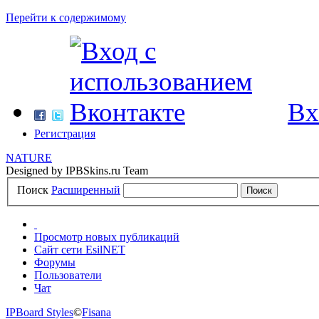
Перейти к содержимому
Вх
Регистрация
NATURE
Designed by IPBSkins.ru Team
Поиск
Расширенный
Просмотр новых публикаций
Сайт сети EsilNET
Форумы
Пользователи
Чат
IPBoard Styles
©
Fisana