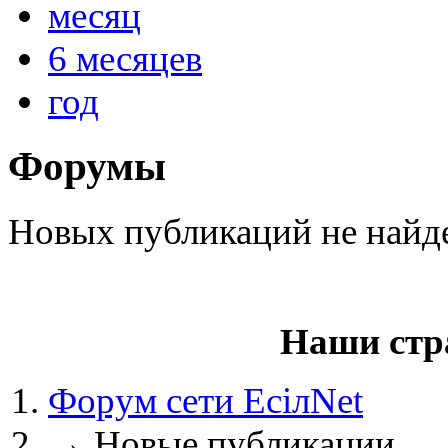
месяц
6 месяцев
год
@
paranoid
:
(29 марта 2025 - 23:18 )
С
Форумы
@
Baron
:
(08 февраля 2024 - 18:52 
Новых публикаций не найд
@
Erlan
:
(26 января 2024 - 09:54 )
Наши стр
(26 августа 2023 - 03:36 
@
Салоник
:
Форум сети EciлNet
Давненько не виделись)
→
Новые публикации