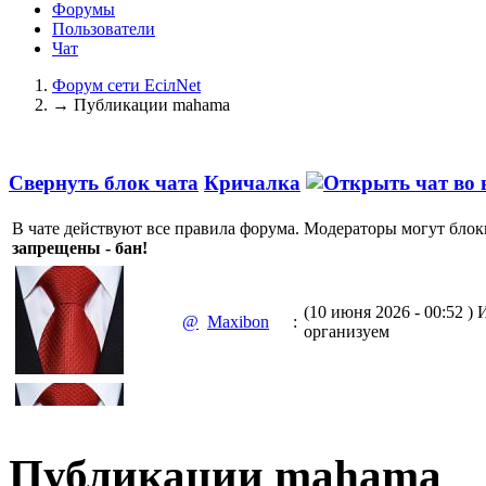
Форумы
Пользователи
Чат
Форум сети EciлNet
→
Публикации mahama
Свернуть блок чата
Кричалка
В чате действуют все правила форума. Модераторы могут блок
запрещены - бан!
(10 июня 2026 - 00:52 )
И
@
Maxibon
:
организуем
(10 июня 2026 - 00:51 )
Е
@
Maxibon
:
Max.zhussupov. Сходку 
Публикации mahama