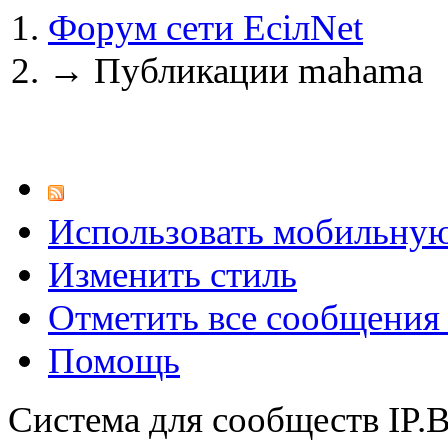
Форум сети EciлNet
→
Публикации mahama
@
CDR
:
(02 мая 2023 - 15:11 )
Что
@
demiurg
:
(27 марта 2023 - 15:33 )
Т
Использовать мобильну
Изменить стиль
@
bodr
:
(22 марта 2023 - 16:38 )
в
Отметить все сообщени
Помощь
@
Baron
:
(01 марта 2023 - 14:53 )
п
Система для сообществ IP.