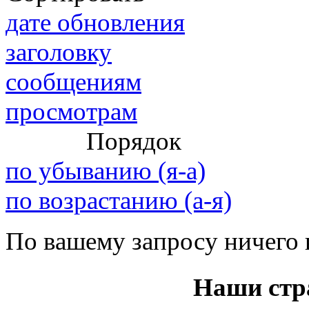
дате обновления
@
IceMan
:
(02 мая 2025 - 16:14 )
вер
заголовку
сообщениям
просмотрам
@
paranoid
:
(29 марта 2025 - 23:18 )
С
Порядок
по убыванию (я-а)
@
Baron
:
(08 февраля 2024 - 18:52 
по возрастанию (а-я)
По вашему запросу ничего 
@
Erlan
:
(26 января 2024 - 09:54 )
Наши стр
(26 августа 2023 - 03:36 
@
Салоник
:
Давненько не виделись)