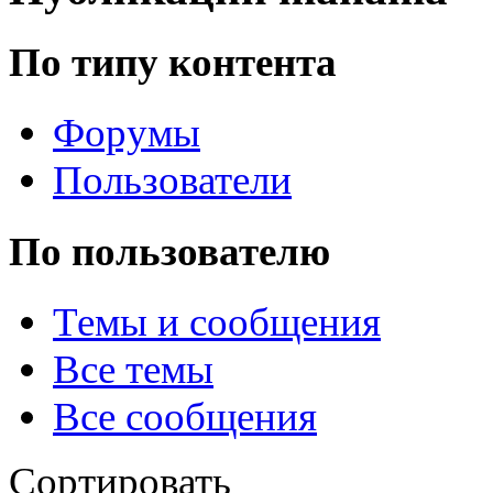
По типу контента
@
Baron
:
(02 марта 2026 - 00:03 )
о
Форумы
Пользователи
@
Brainf4cker
:
(27 января 2026 - 01:39 )
По пользователю
@
Baron
:
(20 мая 2025 - 11:51 )
под
Темы и сообщения
Все темы
Все сообщения
@
IceMan
:
(02 мая 2025 - 16:14 )
в р
Сортировать