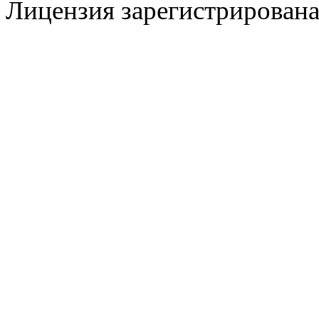
Лицензия зарегистрирована 
@
CDR
:
(28 декабря 2022 - 16:28 
@
CDR
:
(28 декабря 2022 - 16:27 
@
Gerion
:
(27 декабря 2022 - 02:34 
(30 октября 2022 - 14:31 
@
Chikitos
:
нигде могу ли (и каким