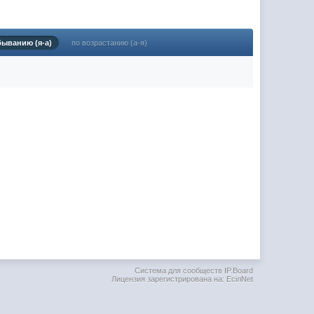
(02 мая 2025 - 16:14 )
(29 марта 2025 - 23:18 )
быванию (я-а)
по возрастанию (а-я)
(08 февраля 2024 - 18:52 )
(26 января 2024 - 09:54 )
(26 августа 2023 - 03:36 )
(02 мая 2023 - 15:11 )
(27 марта 2023 - 15:33 )
(22 марта 2023 - 16:38 )
(01 марта 2023 - 14:53 )
(28 декабря 2022 - 16:28 )
(28 декабря 2022 - 16:27 )
(27 декабря 2022 - 02:34 )
м) оплачивать услуги тырнета
(30 октября 2022 - 14:31 )
Система для сообществ IP.Board
Лицензия зарегистрирована на: EciлNet
(17 октября 2022 - 11:06 )