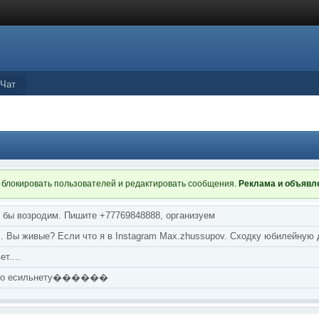
Чат
 блокировать пользователей и редактировать сообщения.
Реклама и объяв
я бы возродим. Пишите +77769848888, организуем
т... Вы живые? Если что я в Instagram Max.zhussupov. Сходку юбилейную
т....
аю по есильнету������