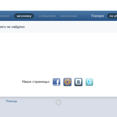
Порядок
овления
заголовку
сообщениям
просмотрам
по у
024 ))))
его не найдено.
твуй мое первое окно в неизведанное! Давненько не виделись)
Наши страницы:
ет кто в курсе, или разъяснит! Не нашел нигде могу ли (и каким образо
Помощь
 home bank
ть какой-нибудь комментарий! чатик живи...