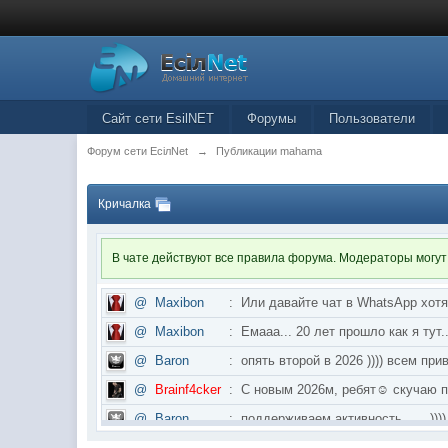
Сайт сети EsilNET
Форумы
Пользователи
Форум сети EciлNet
→
Публикации mahama
Кричалка
В чате действуют все правила форума. Модераторы могут
@
Maxibon
:
Или давайте чат в WhatsApp хот
@
Maxibon
:
Емааа... 20 лет прошло как я ту
@
Baron
:
опять второй в 2026 )))) всем приве
@
Brainf4cker
:
С новым 2026м, ребят☺️ скуч
@
Baron
:
поддерживаем активность ..... ))))
@
IceMan
:
в разделе Counter Strike 1.6