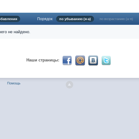
Порядок
обавления
по убыванию (я-а)
по возрастанию (а-я)
024 ))))
его не найдено.
твуй мое первое окно в неизведанное! Давненько не виделись)
Наши страницы:
Помощь
ет кто в курсе, или разъяснит! Не нашел нигде могу ли (и каким образо
 home bank
ть какой-нибудь комментарий! чатик живи...