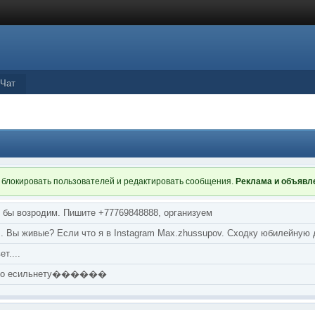
Чат
 блокировать пользователей и редактировать сообщения.
Реклама и объяв
я бы возродим. Пишите +77769848888, организуем
т... Вы живые? Если что я в Instagram Max.zhussupov. Сходку юбилейную
т....
аю по есильнету������