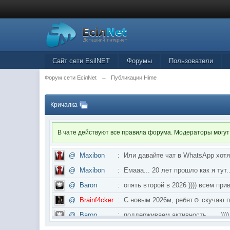
Сайт сети EsilNET
Форумы
Пользователи
Форум сети EciлNet
→
Публикации Hime
Кричалка
В чате действуют все правила форума. Модераторы могут
@
Maxibon
:
Или давайте чат в WhatsApp хот
@
Maxibon
:
Емааа... 20 лет прошло как я ту
@
Baron
:
опять второй в 2026 )))) всем приве
@
Brainf4cker
:
С новым 2026м, ребят☺️ скуч
@
Baron
:
поддерживаем активность ..... ))))
@
IceMan
:
в разделе Counter Strike 1.6