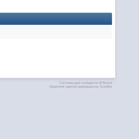
(02 мая 2025 - 16:14 )
(29 марта 2025 - 23:18 )
(08 февраля 2024 - 18:52 )
(26 января 2024 - 09:54 )
(26 августа 2023 - 03:36 )
(02 мая 2023 - 15:11 )
(27 марта 2023 - 15:33 )
(22 марта 2023 - 16:38 )
(01 марта 2023 - 14:53 )
Система для сообществ IP.Board
Лицензия зарегистрирована на: EciлNet
(28 декабря 2022 - 16:28 )
(28 декабря 2022 - 16:27 )
(27 декабря 2022 - 02:34 )
м) оплачивать услуги тырнета
(30 октября 2022 - 14:31 )
(17 октября 2022 - 11:06 )