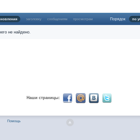
Порядок
бновления
заголовку
сообщениям
просмотрам
по у
024 ))))
его не найдено.
твуй мое первое окно в неизведанное! Давненько не виделись)
Наши страницы:
ет кто в курсе, или разъяснит! Не нашел нигде могу ли (и каким образо
Помощь
 home bank
ть какой-нибудь комментарий! чатик живи...