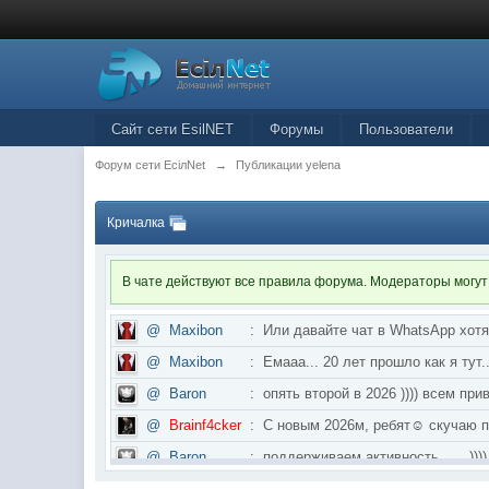
Сайт сети EsilNET
Форумы
Пользователи
Форум сети EciлNet
→
Публикации yelena
Кричалка
В чате действуют все правила форума. Модераторы могут
@
Maxibon
:
Или давайте чат в WhatsApp хот
@
Maxibon
:
Емааа... 20 лет прошло как я ту
@
Baron
:
опять второй в 2026 )))) всем приве
@
Brainf4cker
:
С новым 2026м, ребят☺️ скуч
@
Baron
:
поддерживаем активность ..... ))))
@
IceMan
:
в разделе Counter Strike 1.6