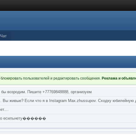
Чат
 блокировать пользователей и редактировать сообщения.
Реклама и объяв
я бы возродим. Пишите +77769848888, организуем
т... Вы живые? Если что я в Instagram Max.zhussupov. Сходку юбилейную
т....
аю по есильнету������