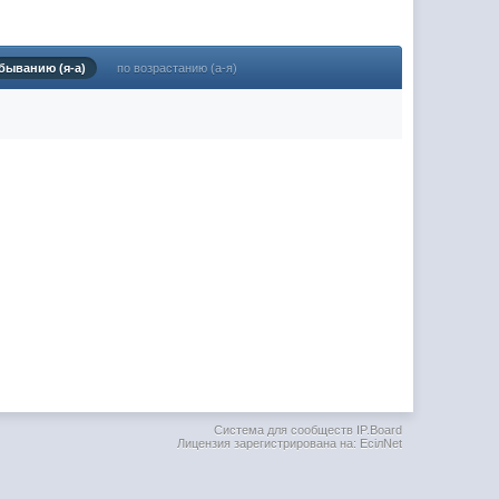
(02 мая 2025 - 16:14 )
(29 марта 2025 - 23:18 )
быванию (я-а)
по возрастанию (а-я)
(08 февраля 2024 - 18:52 )
(26 января 2024 - 09:54 )
(26 августа 2023 - 03:36 )
(02 мая 2023 - 15:11 )
(27 марта 2023 - 15:33 )
(22 марта 2023 - 16:38 )
(01 марта 2023 - 14:53 )
(28 декабря 2022 - 16:28 )
(28 декабря 2022 - 16:27 )
(27 декабря 2022 - 02:34 )
м) оплачивать услуги тырнета
(30 октября 2022 - 14:31 )
Система для сообществ IP.Board
Лицензия зарегистрирована на: EciлNet
(17 октября 2022 - 11:06 )