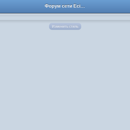
Форум сети EciлNet
Изменить стиль