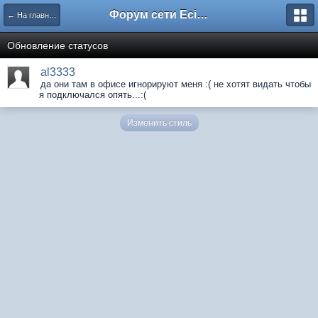
Форум сети EciлNet
← На главную
Обновление статусов
al3333
да они там в офисе игнорируют меня :( не хотят видать чтобы
я подключался опять...:(
Изменить стиль