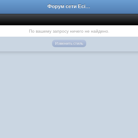
Форум сети EciлNet
По вашему запросу ничего не найдено.
Изменить стиль