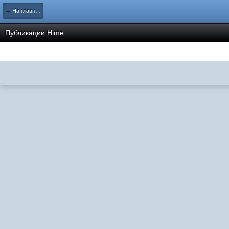
← На главную
Публикации Hime