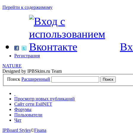
Перейти к содержимому
Вх
Регистрация
NATURE
Designed by IPBSkins.ru Team
Поиск
Расширенный
Просмотр новых публикаций
Сайт сети EsilNET
Форумы
Пользователи
Чат
IPBoard Styles
©
Fisana