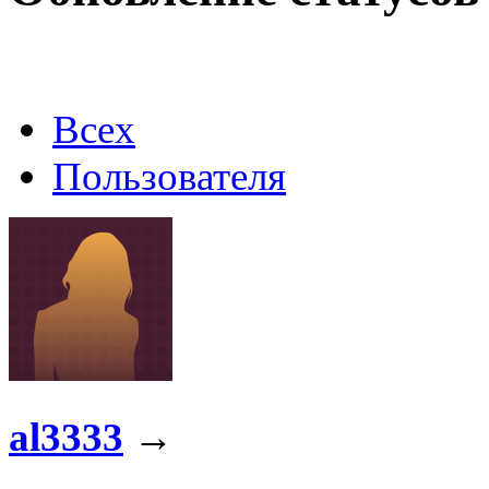
@
Baron
:
(02 марта 2026 - 00:03 )
о
Всех
@
Brainf4cker
:
(27 января 2026 - 01:39 )
Пользователя
@
Baron
:
(20 мая 2025 - 11:51 )
под
@
IceMan
:
(02 мая 2025 - 16:14 )
в р
al3333
→