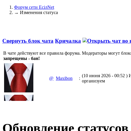
Форум сети EciлNet
→
Изменения статуса
Свернуть блок чата
Кричалка
В чате действуют все правила форума. Модераторы могут блок
запрещены - бан!
(10 июня 2026 - 00:52 )
И
@
Maxibon
:
организуем
(10 июня 2026 - 00:51 )
Е
@
Maxibon
:
Max.zhussupov. Сходку 
Обновление статусов