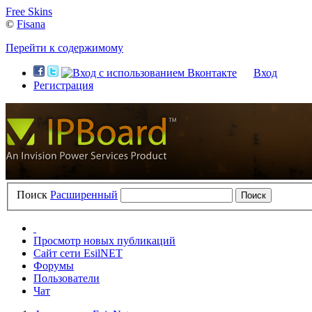
Free Skins
©
Fisana
Перейти к содержимому
Вход
Регистрация
Поиск
Расширенный
Просмотр новых публикаций
Сайт сети EsilNET
Форумы
Пользователи
Чат