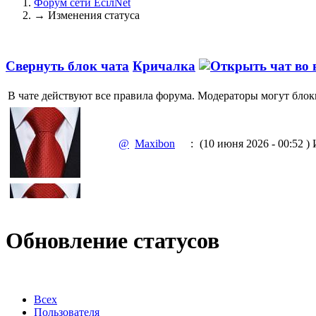
Форум сети EciлNet
→
Изменения статуса
Свернуть блок чата
Кричалка
В чате действуют все правила форума. Модераторы могут блок
@
Maxibon
:
(10 июня 2026 - 00:52 )
И
@
Maxibon
:
(10 июня 2026 - 00:51 )
Е
Обновление статусов
@
Baron
:
(02 марта 2026 - 00:03 )
о
Всех
Пользователя