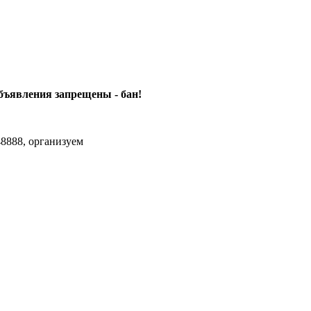
объявления
запрещены - бан!
8888, организуем
agram Max.zhussupov. Сходку юбилейную давайте организуем.