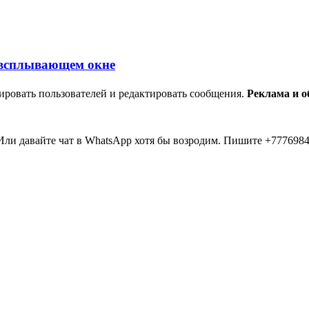
ировать пользователей и редактировать сообщения.
Реклама и 
ли давайте чат в WhatsApp хотя бы возродим. Пишите +7776984
мааа... 20 лет прошло как я тут... Вы живые? Если что я в Inst
пять второй в 2026 )))) всем привет....