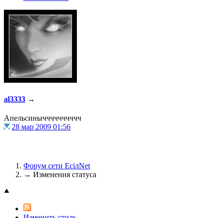
@
Brainf4cker
:
(27 января 2026 - 01:39 )
@
Baron
:
(20 мая 2025 - 11:51 )
под
al3333
→
Апельсинычччччччччч
28 мар 2009 01:56
@
IceMan
:
(02 мая 2025 - 16:14 )
в р
Форум сети EciлNet
→
Изменения статуса
@
IceMan
:
(02 мая 2025 - 16:14 )
ве
Изменить стиль