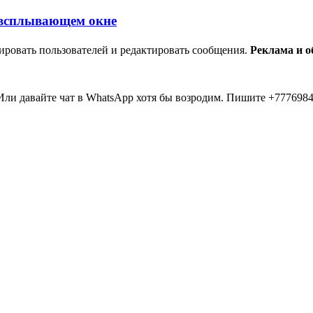
ировать пользователей и редактировать сообщения.
Реклама и 
ли давайте чат в WhatsApp хотя бы возродим. Пишите +7776984
мааа... 20 лет прошло как я тут... Вы живые? Если что я в Inst
пять второй в 2026 )))) всем привет....