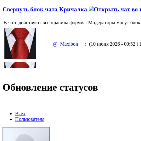
Свернуть блок чата
Кричалка
В чате действуют все правила форума. Модераторы могут блок
@
Maxibon
:
(10 июня 2026 - 00:52 )
И
@
Maxibon
:
(10 июня 2026 - 00:51 )
Е
Обновление статусов
@
Baron
:
(02 марта 2026 - 00:03 )
о
Всех
Пользователя