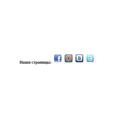
С новым 2026м, ребят☺️ скучаю по есильнету������
держиваем активность ..... ))))
азделе Counter Strike 1.6
Наши страницы:
рните тему In$ide xD
С новым 2025 годом