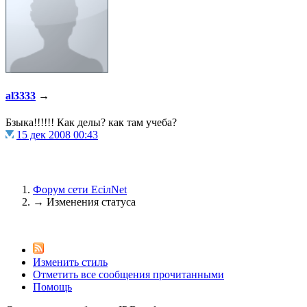
@
Brainf4cker
:
(27 января 2026 - 01:39 )
@
Baron
:
(20 мая 2025 - 11:51 )
под
al3333
→
Бзыка!!!!!! Как делы? как там учеба?
15 дек 2008 00:43
@
IceMan
:
(02 мая 2025 - 16:14 )
в р
Форум сети EciлNet
→
Изменения статуса
@
IceMan
:
(02 мая 2025 - 16:14 )
ве
Изменить стиль
Отметить все сообщения прочитанными
Помощь
@
paranoid
:
(29 марта 2025 - 23:18 )