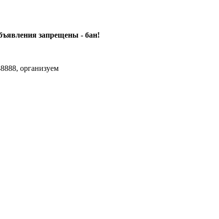
объявления
запрещены - бан!
8888, организуем
agram Max.zhussupov. Сходку юбилейную давайте организуем.