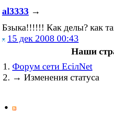
al3333
→
Бзыка!!!!!! Как делы? как т
@
IceMan
:
(02 мая 2025 - 16:14 )
вер
15 дек 2008 00:43
Наши стр
@
paranoid
:
(29 марта 2025 - 23:18 )
С
Форум сети EciлNet
→
Изменения статуса
@
Baron
:
(08 февраля 2024 - 18:52 
@
Erlan
:
(26 января 2024 - 09:54 )