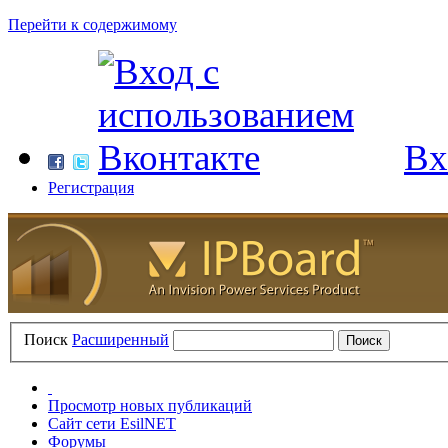
Перейти к содержимому
Вх
Регистрация
Поиск
Расширенный
Просмотр новых публикаций
Сайт сети EsilNET
Форумы