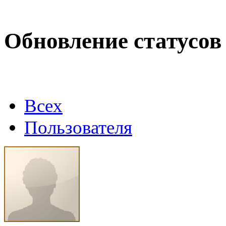
(10 июня 2026 - 00:51 )
Е
@
Maxibon
:
Max.zhussupov. Сходку 
Обновление статусов
@
Baron
:
(02 марта 2026 - 00:03 )
о
Всех
@
Brainf4cker
:
(27 января 2026 - 01:39 )
Пользователя
@
Baron
:
(20 мая 2025 - 11:51 )
под
@
IceMan
:
(02 мая 2025 - 16:14 )
в р