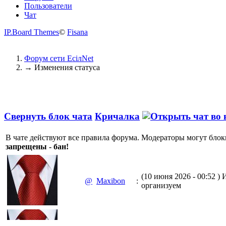
Пользователи
Чат
IP.Board Themes
©
Fisana
Форум сети EciлNet
→
Изменения статуса
Свернуть блок чата
Кричалка
В чате действуют все правила форума. Модераторы могут блок
запрещены - бан!
(10 июня 2026 - 00:52 )
И
@
Maxibon
:
организуем