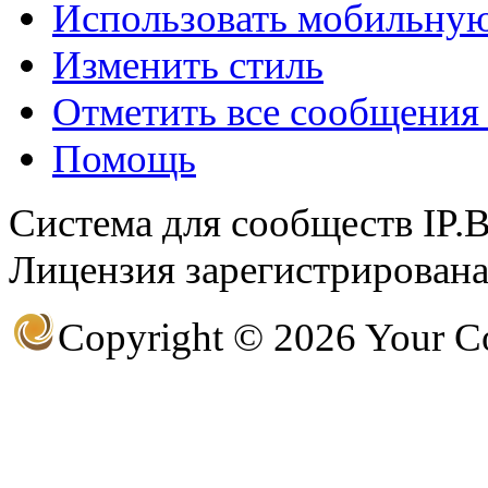
Использовать мобильну
(26 августа 2023 - 03:36 
@
Салоник
:
Изменить стиль
Давненько не виделись)
Отметить все сообщени
@
CDR
:
(02 мая 2023 - 15:11 )
Что
Помощь
Система для сообществ IP.
@
demiurg
:
(27 марта 2023 - 15:33 )
Т
Лицензия зарегистрирована 
Copyright © 2026 Your 
@
bodr
:
(22 марта 2023 - 16:38 )
в