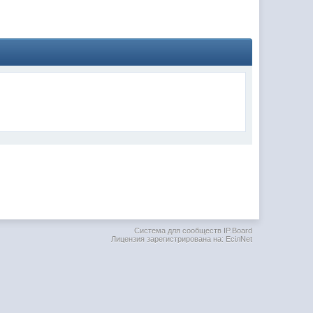
(02 мая 2025 - 16:14 )
(29 марта 2025 - 23:18 )
(08 февраля 2024 - 18:52 )
(26 января 2024 - 09:54 )
(26 августа 2023 - 03:36 )
(02 мая 2023 - 15:11 )
(27 марта 2023 - 15:33 )
(22 марта 2023 - 16:38 )
(01 марта 2023 - 14:53 )
(28 декабря 2022 - 16:28 )
(28 декабря 2022 - 16:27 )
Система для сообществ IP.Board
Лицензия зарегистрирована на: EciлNet
(27 декабря 2022 - 02:34 )
м) оплачивать услуги тырнета
(30 октября 2022 - 14:31 )
(17 октября 2022 - 11:06 )
(04 октября 2022 - 15:30 )