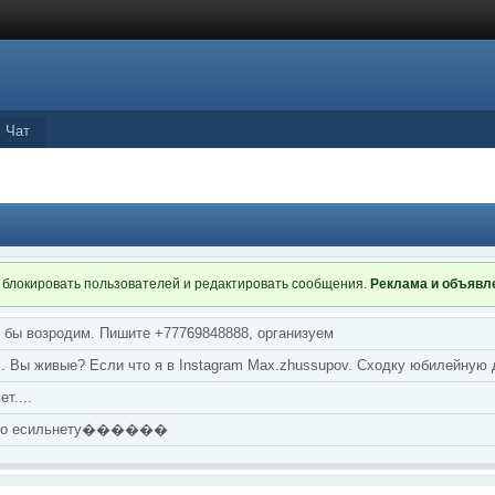
Чат
 блокировать пользователей и редактировать сообщения.
Реклама и объяв
я бы возродим. Пишите +77769848888, организуем
т... Вы живые? Если что я в Instagram Max.zhussupov. Сходку юбилейную
т....
аю по есильнету������