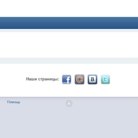
024 ))))
твуй мое первое окно в неизведанное! Давненько не виделись)
Наши страницы:
Помощь
ет кто в курсе, или разъяснит! Не нашел нигде могу ли (и каким образо
 home bank
ть какой-нибудь комментарий! чатик живи...