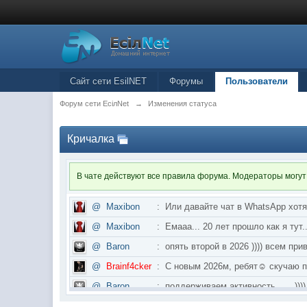
Сайт сети EsilNET
Форумы
Пользователи
Форум сети EciлNet
→
Изменения статуса
Кричалка
В чате действуют все правила форума. Модераторы могут
@
Maxibon
:
Или давайте чат в WhatsApp хот
@
Maxibon
:
Емааа... 20 лет прошло как я ту
@
Baron
:
опять второй в 2026 )))) всем приве
@
Brainf4cker
:
С новым 2026м, ребят☺️ скуч
@
Baron
:
поддерживаем активность ..... ))))
@
IceMan
:
в разделе Counter Strike 1.6