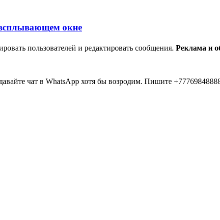
ировать пользователей и редактировать сообщения.
Реклама и 
авайте чат в WhatsApp хотя бы возродим. Пишите +77769848888
... 20 лет прошло как я тут... Вы живые? Если что я в Instagra
 второй в 2026 )))) всем привет....