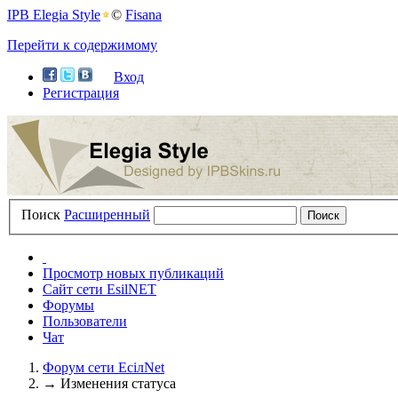
IPB Elegia Style
©
Fisana
Перейти к содержимому
Вход
Регистрация
Поиск
Расширенный
Просмотр новых публикаций
Сайт сети EsilNET
Форумы
Пользователи
Чат
Форум сети EciлNet
→
Изменения статуса