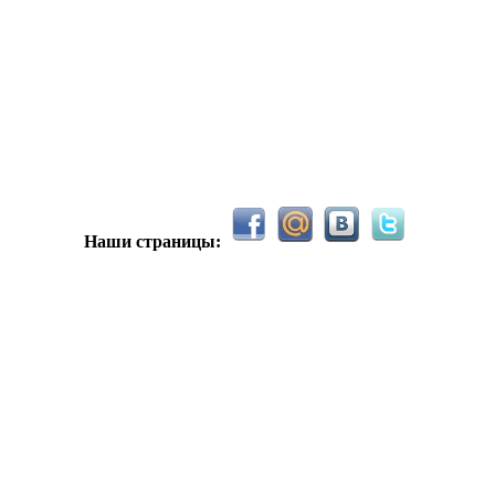
овым 2026м, ребят☺️ скучаю по есильнету������
иваем активность ..... ))))
Наши страницы:
ле Counter Strike 1.6
 тему In$ide xD