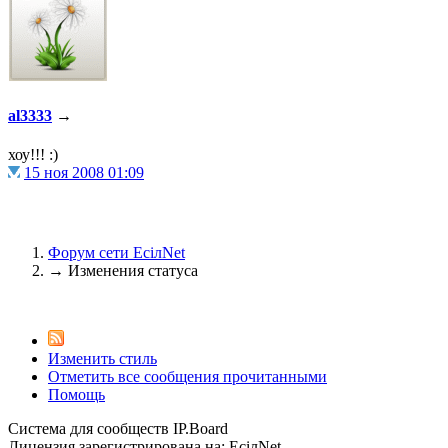
@
Brainf4cker
:
(27 января 2026 - 01:39 )
С н
al3333
→
@
Baron
:
(20 мая 2025 - 11:51 )
поддерж
хоу!!! :)
15 ноя 2008 01:09
Форум сети EciлNet
@
IceMan
:
(02 мая 2025 - 16:14 )
в разде
→
Изменения статуса
Изменить стиль
@
IceMan
:
(02 мая 2025 - 16:14 )
верните
Отметить все сообщения прочитанными
Помощь
Система для сообществ IP.Board
Лицензия зарегистрирована на: EciлNet