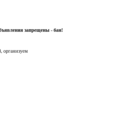
объявления
запрещены - бан!
, организуем
m Max.zhussupov. Сходку юбилейную давайте организуем.