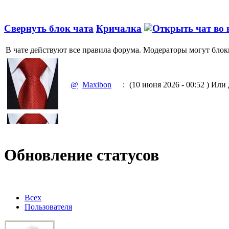
Свернуть блок чата
Кричалка
В чате действуют все правила форума. Модераторы могут блок
@
Maxibon
:
(10 июня 2026 - 00:52 )
Или д
@
Maxibon
:
(10 июня 2026 - 00:51 )
Емааа
Обновление статусов
@
Baron
:
(02 марта 2026 - 00:03 )
опять
Всех
Пользователя