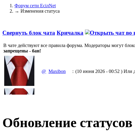
Форум сети EciлNet
→
Изменения статуса
Свернуть блок чата
Кричалка
В чате действуют все правила форума. Модераторы могут блок
запрещены - бан!
@
Maxibon
:
(10 июня 2026 - 00:52 )
Или д
(10 июня 2026 - 00:51 )
Емааа.
@
Maxibon
:
Сходку юбилейную давайте 
Обновление статусов