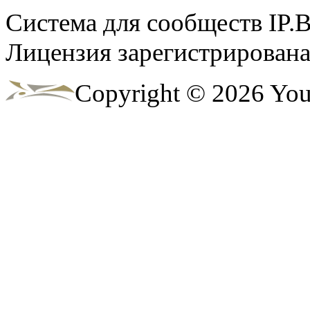
@
CDR
:
(02 мая 2023 - 15:11 )
Что за 
Система для сообществ IP.
Лицензия зарегистрирована 
@
demiurg
:
(27 марта 2023 - 15:33 )
Трети
Copyright © 2026 Yo
@
bodr
:
(22 марта 2023 - 16:38 )
второ
@
Baron
:
(01 марта 2023 - 14:53 )
первы
@
CDR
:
(28 декабря 2022 - 16:28 )
@