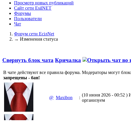
Просмотр новых публикаций
Сайт сети EsilNET
Форумы
Пользователи
Чат
Форум сети EciлNet
→
Изменения статуса
Свернуть блок чата
Кричалка
В чате действуют все правила форума. Модераторы могут блок
запрещены - бан!
(10 июня 2026 - 00:52 )
И
@
Maxibon
:
организуем
(10 июня 2026 - 00:51 )
Е
@
Maxibon
: