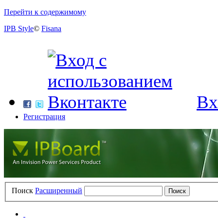
Перейти к содержимому
IPB Style
©
Fisana
Вх
Регистрация
Поиск
Расширенный