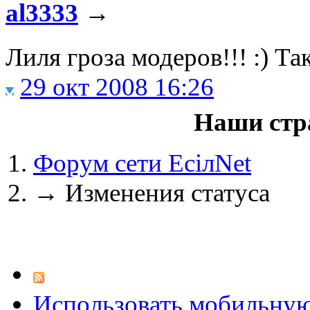
al3333
→
Лиля гроза модеров!!! :) Та
@
IceMan
:
(02 мая 2025 - 16:14 )
вер
29 окт 2008 16:26
Наши стр
@
paranoid
:
(29 марта 2025 - 23:18 )
С
Форум сети EciлNet
→
Изменения статуса
@
Baron
:
(08 февраля 2024 - 18:52 
@
Erlan
:
(26 января 2024 - 09:54 )
Использовать мобильну