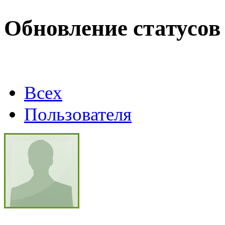
Max.zhussupov. Сходку 
Обновление статусов
@
Baron
:
(02 марта 2026 - 00:03 )
о
Всех
@
Brainf4cker
:
(27 января 2026 - 01:39 )
Пользователя
@
Baron
:
(20 мая 2025 - 11:51 )
под
@
IceMan
:
(02 мая 2025 - 16:14 )
в р